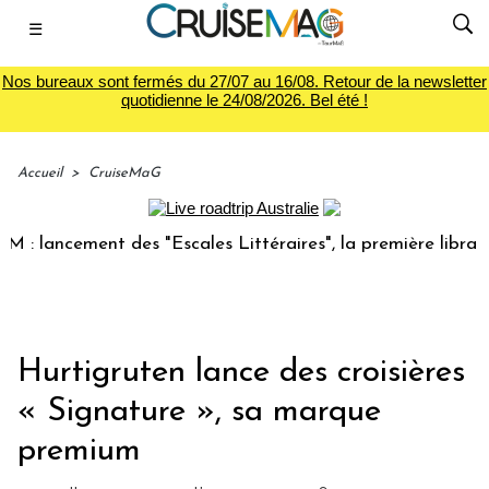
☰
Nos bureaux sont fermés du 27/07 au 16/08. Retour de la newsletter
quotidienne le 24/08/2026. Bel été !
Accueil
>
CruiseMaG
ancement des "Escales Littéraires", la première librairie du
Hurtigruten lance des croisières
« Signature », sa marque
premium