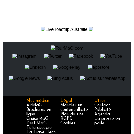
Nos médias
Légal
Utiles
AirMaG
Signaler un
Contact
Brochures en
contenu illicite
Publicité
ligne
Plan du site
Agenda
CruiseMaG
RGPD
La presse en
DestiMaG
Cookies
parle
Futuroscopie
La Travel Tech