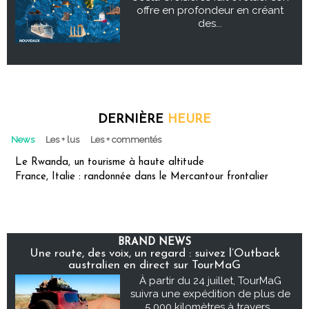
offre en profondeur en créant
des...
DERNIÈRE
HEURE
News
Les + lus
Les + commentés
Le Rwanda, un tourisme à haute altitude
France, Italie : randonnée dans le Mercantour frontalier
BRAND NEWS
Une route, des voix, un regard : suivez l’Outback
australien en direct sur TourMaG
À partir du 24 juillet, TourMaG
suivra une expédition de plus de
5 000 kilomètres à travers...