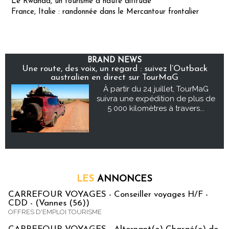
Le Rwanda, un tourisme à haute altitude
France, Italie : randonnée dans le Mercantour frontalier
BRAND NEWS
Une route, des voix, un regard : suivez l’Outback
australien en direct sur TourMaG
À partir du 24 juillet, TourMaG
suivra une expédition de plus de
5 000 kilomètres à travers...
LES
ANNONCES
CARREFOUR VOYAGES - Conseiller voyages H/F -
CDD - (Vannes (56))
OFFRES D'EMPLOI TOURISME