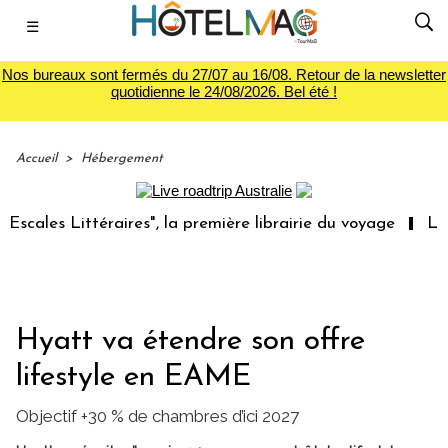
☰
Nos bureaux sont fermés du 27/07 au 16/08. Retour de la newsletter
quotidienne le 24/08/2026. Bel été !
Accueil
>
Hébergement
s Littéraires", la première librairie du voyage
Le group
Hyatt va étendre son offre
lifestyle en EAME
Objectif +30 % de chambres d’ici 2027