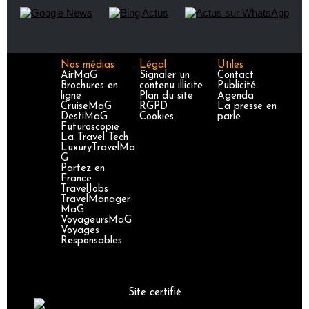
Nos médias
Légal
Utiles
AirMaG
Signaler un
Contact
Brochures en
contenu illicite
Publicité
ligne
Plan du site
Agenda
CruiseMaG
RGPD
La presse en
DestiMaG
Cookies
parle
Futuroscopie
La Travel Tech
LuxuryTravelMa
G
Partez en
France
TravelJobs
TravelManager
MaG
VoyageursMaG
Voyages
Responsables
Site certifié