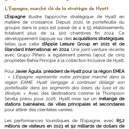
L’Espagne, marché clé de la stratégie de Hyatt
L’Espagne
illustre l’approche stratégique de Hyatt en
matière de croissance. Depuis 2020, le portefeuille du
groupe dans le pays est passé de 4 à 55 établissements,
totalisant plus de 14 500 chambres fin 2024. Ce
développement s’appuie sur des
acquisitions stratégiques
,
telles que celle
d’Apple Leisure Group en 2021 et de
Standard International en 2024
. Une joint-venture récente
avec Grupo Piñero a également permis l’ajout de cinq
propriétés Bahia Principe à la collection Inclusive de Hyatt.
Pour
Javier Águila
,
président de Hyatt pour la région EMEA
: «
L’Espagne représente notre principal marché dans la
région EAME. Hyatt s’engage à continuer d’élargir son
portefeuille dans les segments des loisirs, du luxe et du
lifestyle
. » Avec des destinations comme le Thompson
Sevilla prévu pour 2026, Hyatt mise sur un
mélange de
stations balnéaires, de villes principales et secondaires
pour attirer des clientèles variées.
Les performances touristiques de l’Espagne, avec
85,2
millions de visiteurs en 2023 et 92 milliards de dollars de