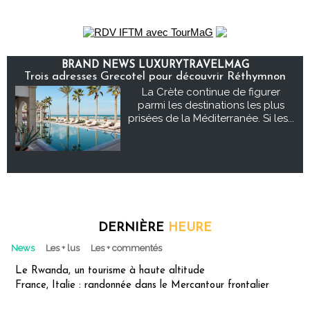
BRAND NEWS LUXURYTRAVELMAG
Trois adresses Grecotel pour découvrir Réthymnon
La Crète continue de figurer
parmi les destinations les plus
prisées de la Méditerranée. Si les...
DERNIÈRE
HEURE
News
Les + lus
Les + commentés
Le Rwanda, un tourisme à haute altitude
France, Italie : randonnée dans le Mercantour frontalier