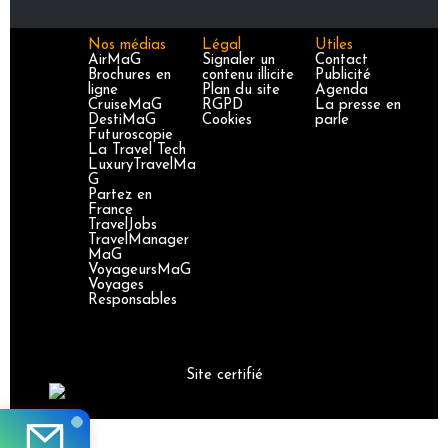
Nos médias
Légal
Utiles
AirMaG
Signaler un
Contact
Brochures en
contenu illicite
Publicité
ligne
Plan du site
Agenda
CruiseMaG
RGPD
La presse en
DestiMaG
Cookies
parle
Futuroscopie
La Travel Tech
LuxuryTravelMa
G
Partez en
France
TravelJobs
TravelManager
MaG
VoyageursMaG
Voyages
Responsables
Site certifié