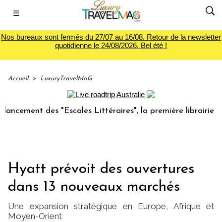
☰
Nos bureaux sont fermés du 27/07 au 16/08. Retour de la newsletter
quotidienne le 24/08/2026. Bel été !
Accueil
>
LuxuryTravelMaG
ment des "Escales Littéraires", la première librairie du voy
Hyatt prévoit des ouvertures
dans 13 nouveaux marchés
Une expansion stratégique en Europe, Afrique et
Moyen-Orient