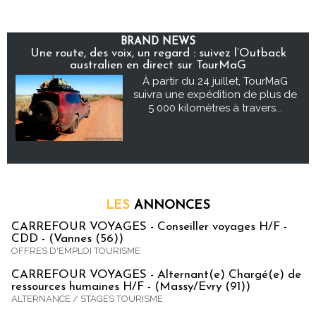
BRAND NEWS
Une route, des voix, un regard : suivez l’Outback
australien en direct sur TourMaG
À partir du 24 juillet, TourMaG
suivra une expédition de plus de
5 000 kilomètres à travers...
LES
ANNONCES
CARREFOUR VOYAGES - Conseiller voyages H/F -
CDD - (Vannes (56))
OFFRES D'EMPLOI TOURISME
CARREFOUR VOYAGES - Alternant(e) Chargé(e) de
ressources humaines H/F - (Massy/Evry (91))
ALTERNANCE / STAGES TOURISME