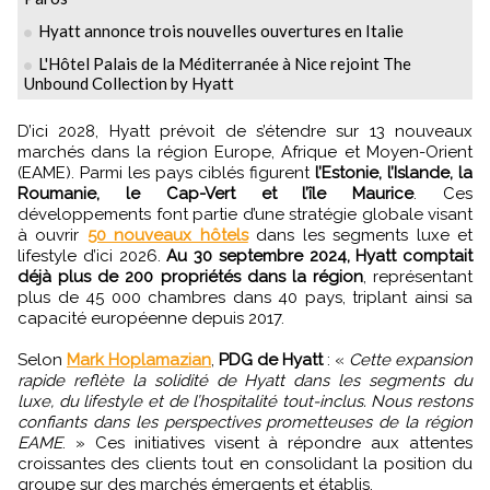
Hyatt annonce trois nouvelles ouvertures en Italie
L'Hôtel Palais de la Méditerranée à Nice rejoint The
Unbound Collection by Hyatt
D’ici 2028, Hyatt prévoit de s’étendre sur 13 nouveaux
marchés dans la région Europe, Afrique et Moyen-Orient
(EAME). Parmi les pays ciblés figurent
l’Estonie, l’Islande, la
Roumanie, le Cap-Vert et l’île Maurice
. Ces
développements font partie d’une stratégie globale visant
à ouvrir
50 nouveaux hôtels
dans les segments luxe et
lifestyle d’ici 2026.
Au 30 septembre 2024, Hyatt comptait
déjà plus de 200 propriétés dans la région
, représentant
plus de 45 000 chambres dans 40 pays, triplant ainsi sa
capacité européenne depuis 2017.
Selon
Mark Hoplamazian
,
PDG de Hyatt
: «
Cette expansion
rapide reflète la solidité de Hyatt dans les segments du
luxe, du lifestyle et de l’hospitalité tout-inclus. Nous restons
confiants dans les perspectives prometteuses de la région
EAME
. » Ces initiatives visent à répondre aux attentes
croissantes des clients tout en consolidant la position du
groupe sur des marchés émergents et établis.