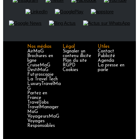
Nos médias
Légal
Utiles
AirMaG
Signaler un
Contact
Brochures en
contenu illicite
Publicité
ligne
Plan du site
Agenda
CruiseMaG
RGPD
La presse en
DestiMaG
Cookies
parle
Futuroscopie
La Travel Tech
LuxuryTravelMa
G
Partez en
France
TravelJobs
TravelManager
MaG
VoyageursMaG
Voyages
Responsables