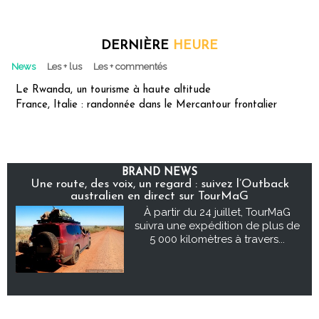
DERNIÈRE
HEURE
News
Les + lus
Les + commentés
Le Rwanda, un tourisme à haute altitude
France, Italie : randonnée dans le Mercantour frontalier
BRAND NEWS
Une route, des voix, un regard : suivez l’Outback
australien en direct sur TourMaG
À partir du 24 juillet, TourMaG
suivra une expédition de plus de
5 000 kilomètres à travers...