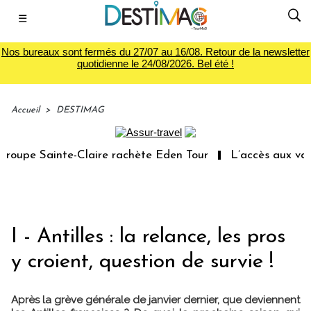
☰
Nos bureaux sont fermés du 27/07 au 16/08. Retour de la newsletter
quotidienne le 24/08/2026. Bel été !
Accueil
>
DESTIMAG
upe Sainte-Claire rachète Eden Tour
L’accès aux vacanc
I - Antilles : la relance, les pros
y croient, question de survie !
Après la grève générale de janvier dernier, que deviennent