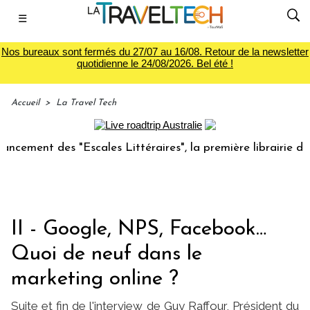
☰
Nos bureaux sont fermés du 27/07 au 16/08. Retour de la newsletter
quotidienne le 24/08/2026. Bel été !
Accueil
>
La Travel Tech
t des "Escales Littéraires", la première librairie du voyage
II - Google, NPS, Facebook…
Quoi de neuf dans le
marketing online ?
Suite et fin de l'interview de Guy Raffour, Président du