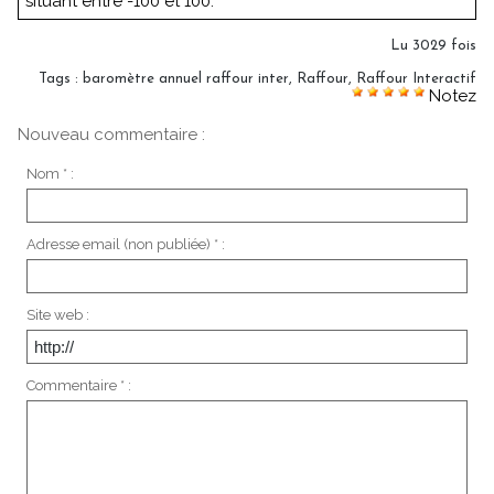
situant entre -100 et 100.
Lu 3029 fois
Tags
:
baromètre annuel raffour inter
,
Raffour
,
Raffour Interactif
Notez
Nouveau commentaire :
Nom * :
Adresse email (non publiée) * :
Site web :
Commentaire * :