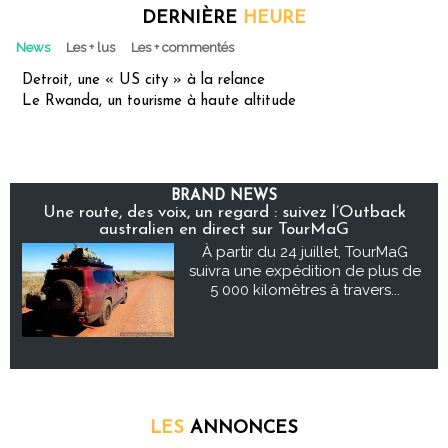
DERNIÈRE
HEURE
News
Les + lus
Les + commentés
Detroit, une « US city » à la relance
Le Rwanda, un tourisme à haute altitude
BRAND NEWS
Une route, des voix, un regard : suivez l’Outback
australien en direct sur TourMaG
À partir du 24 juillet, TourMaG
suivra une expédition de plus de
5 000 kilomètres à travers...
LES
ANNONCES