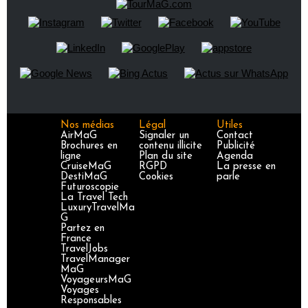
Nos médias
Légal
Utiles
AirMaG
Signaler un
Contact
Brochures en
contenu illicite
Publicité
ligne
Plan du site
Agenda
CruiseMaG
RGPD
La presse en
DestiMaG
Cookies
parle
Futuroscopie
La Travel Tech
LuxuryTravelMa
G
Partez en
France
TravelJobs
TravelManager
MaG
VoyageursMaG
Voyages
Responsables