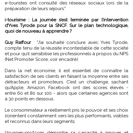
e-touristes ont consulté des réseaux sociaux lors de la
préparation de leurs séjours."
i-tourisme : La journée s’est terminée par l’intervention
d’Yves Tyrode pour la SNCF. Sur le plan technologique,
quoi de nouveau à apprendre ?
Guy Raffour
: "J’ai souhaité conclure avec Yves Tyrode,
compte tenu de la réussite incontestable de cette société
et pour qu’il sensibilise les professionnels à propos du NPS
(Net Promoter Score, voir encadré).
Dans la net économie, il est essentiel de connaître la
satisfaction de ses clients en faisant la moyenne entre ses
détracteurs et promoteurs. C’est un challenge, sachant
qu’Apple, Amazon, Facebook ont des scores élevés -
entre 60 et 80 sur 100 - alors que certaines agences sont
à 30 points en dessous.
Le consommateur a réellement pris le pouvoir et ses choix
s’orientent constamment vers les plus performants, visibles
et reconnus dans leurs segments.
Voyages-sncf.com démontre sa capacité à innover et