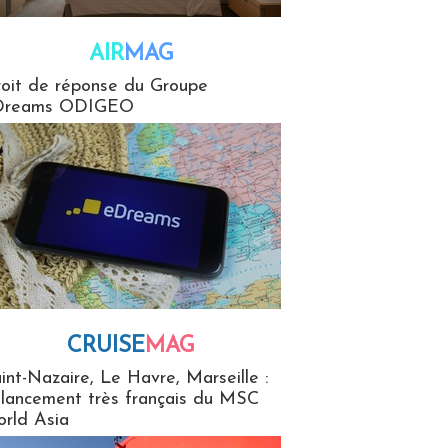
AIR
MAG
G
oit de réponse du Groupe
Dreams ODIGEO
CRUISE
MAG
MaG
int-Nazaire, Le Havre, Marseille :
 lancement très français du MSC
rld Asia