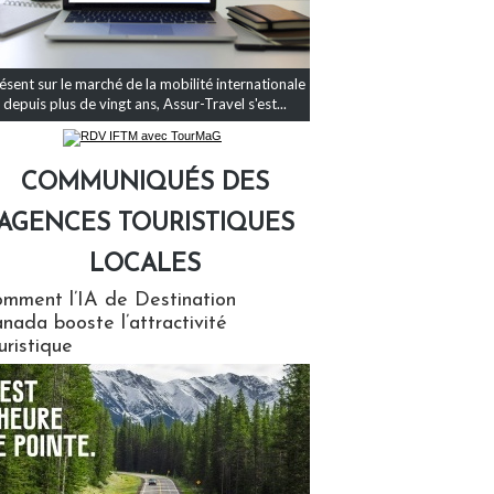
ésent sur le marché de la mobilité internationale
depuis plus de vingt ans, Assur-Travel s'est...
COMMUNIQUÉS DES
AGENCES TOURISTIQUES
LOCALES
qués des agences touristiques locales
mment l’IA de Destination
nada booste l’attractivité
uristique