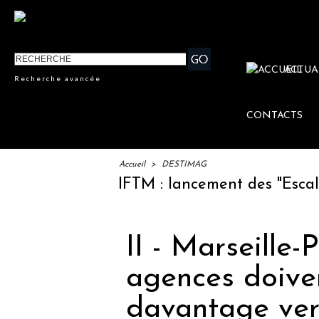
ACTUA
Recherche avancée
CONTACTS
Accueil
>
DESTIMAG
IFTM : lancement des "Escales Li
II - Marseille-
agences doive
davantage vers 