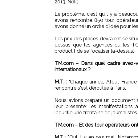
2013, Ndlr).
Le problème, c'est qu'il y a beauc
avons rencontré 850 tour opérateur
avons donné un ordre d'idée pour les t
Les prix des places devraient se situ
dessus que les agences ou les TO v
productif de se focaliser la-dessus."
TM.com – Dans quel cadre avez-vo
internationaux ?
M.T. :
"Chaque année, Atout France o
rencontre s'est déroulée à Paris.
Nous avions préparé un document s
leur présenter les manifestations
laquelle une trentaine de journalistes
TM.com – Et des tour opérateurs ont-
M.T. :
"Oui, il y en pas mal. Notamm