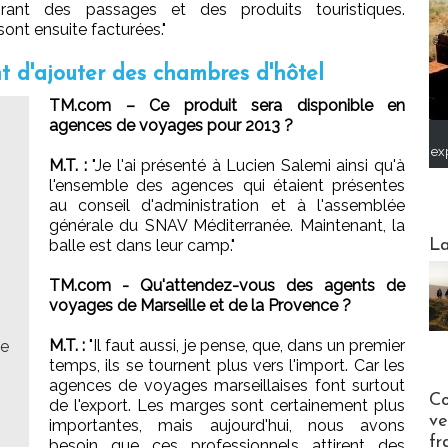
rant des passages et des produits touristiques.
ont ensuite facturées."
nt d'ajouter des chambres d'hôtel
TM.com – Ce produit sera disponible en
agences de voyages pour 2013 ?
ex
M.T. :
"Je l'ai présenté à Lucien Salemi ainsi qu'à
l'ensemble des agences qui étaient présentes
au conseil d'administration et à l'assemblée
générale du SNAV Méditerranée. Maintenant, la
Webinai
La
balle est dans leur camp."
TM.com - Qu'attendez-vous des agents de
voyages de Marseille et de la Provence ?
M.T. :
"Il faut aussi, je pense, que, dans un premier
le
temps, ils se tournent plus vers l'import. Car les
agences de voyages marseillaises font surtout
Publi-n
Co
de l'export. Les marges sont certainement plus
ve
importantes, mais aujourd'hui, nous avons
fr
besoin que ces professionnels attirent des