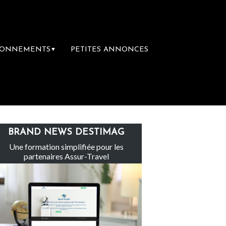
BONNEMENTS
PETITES ANNONCES
▼
Le groupe Sainte-Claire rachète Eden Tour
BRAND NEWS DESTIMAG
Une formation simplifiée pour les
partenaires Assur-Travel