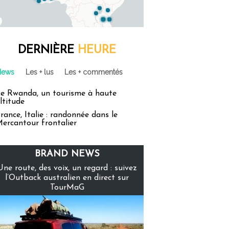
DERNIÈRE
HEURE
News
Les + lus
Les + commentés
e Rwanda, un tourisme à haute
ltitude
rance, Italie : randonnée dans le
ercantour frontalier
BRAND NEWS
Une route, des voix, un regard : suivez
l’Outback australien en direct sur
TourMaG