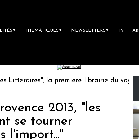
LITÉS
THÉMATIQUES
NEWSLETTERS
TV
A
▼
▼
▼
ttéraires", la première librairie du voyage
Provence 2013, "les
nt se tourner
l'import..."