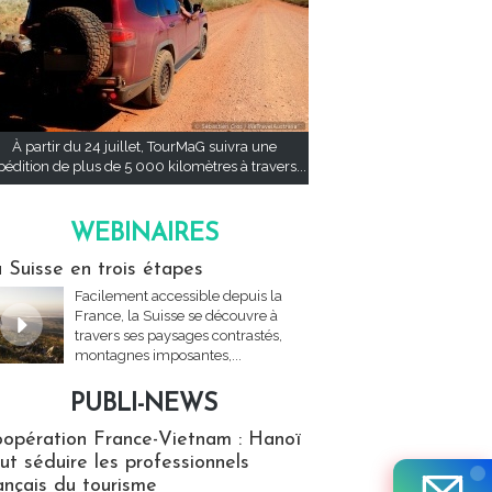
À partir du 24 juillet, TourMaG suivra une
pédition de plus de 5 000 kilomètres à travers...
WEBINAIRES
res
 Suisse en trois étapes
Facilement accessible depuis la
France, la Suisse se découvre à
travers ses paysages contrastés,
montagnes imposantes,...
PUBLI-NEWS
ews
opération France-Vietnam : Hanoï
ut séduire les professionnels
ançais du tourisme