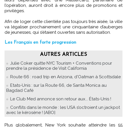
leurs dépenses avec une Mastercard, partenaire de
l’opération, auront droit à encore plus de promotions et
privilèges.
Afin de loger cette clientèle pas toujours très aisée, la ville
va légaliser prochainement une cinquantaine d’auberges
de jeunesses, qui s’étaient ouvertes sans autorisation.
Les Français en forte progression
AUTRES ARTICLES
Julie Coker quitte NYC Tourism + Conventions pour
prendre la présidence de Visit California
Route 66 : road trip en Arizona, d'Oatman à Scottsdale
Etats-Unis : sur la Route 66, de Santa Monica au
Bagdad Café
Le Club Med annonce son retour aux... États-Unis !
Conflits dans le monde : les USA s’octroient un jackpot
avec le kérosène ! [ABO]
Plus globalement, New York souhaite atteindre les 55