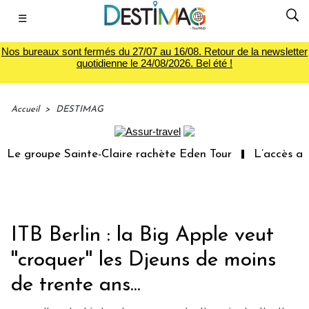
☰
Nos bureaux sont fermés du 27/07 au 16/08. Retour de la newsletter
quotidienne le 24/08/2026. Bel été !
Accueil
>
DESTIMAG
 groupe Sainte-Claire rachète Eden Tour
L’accès aux v
ITB Berlin : la Big Apple veut
''croquer'' les Djeuns de moins
de trente ans...