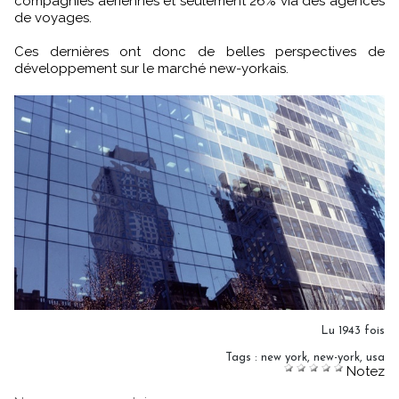
compagnies aériennes et seulement 26% via des agences
de voyages.
Ces dernières ont donc de belles perspectives de
développement sur le marché new-yorkais.
Lu 1943 fois
Tags
:
new york
,
new-york
,
usa
Notez