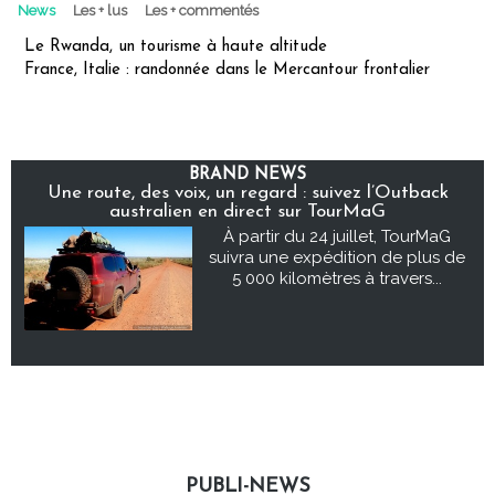
News
Les + lus
Les + commentés
Le Rwanda, un tourisme à haute altitude
France, Italie : randonnée dans le Mercantour frontalier
BRAND NEWS
Une route, des voix, un regard : suivez l’Outback
australien en direct sur TourMaG
À partir du 24 juillet, TourMaG
suivra une expédition de plus de
5 000 kilomètres à travers...
PUBLI-NEWS