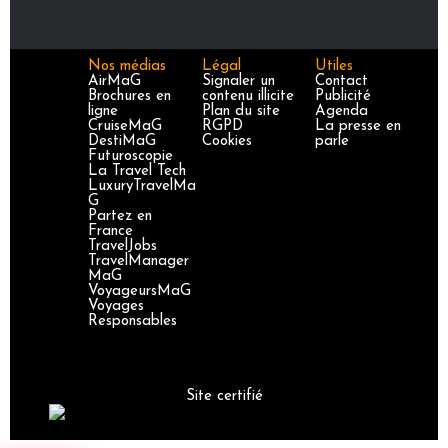
Nos médias
Légal
Utiles
AirMaG
Signaler un
Contact
Brochures en
contenu illicite
Publicité
ligne
Plan du site
Agenda
CruiseMaG
RGPD
La presse en
DestiMaG
Cookies
parle
Futuroscopie
La Travel Tech
LuxuryTravelMa
G
Partez en
France
TravelJobs
TravelManager
MaG
VoyageursMaG
Voyages
Responsables
Site certifié