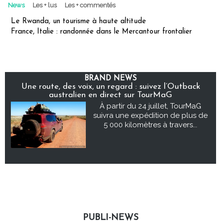
News
Les + lus
Les + commentés
Le Rwanda, un tourisme à haute altitude
France, Italie : randonnée dans le Mercantour frontalier
BRAND NEWS
Une route, des voix, un regard : suivez l’Outback
australien en direct sur TourMaG
À partir du 24 juillet, TourMaG
suivra une expédition de plus de
5 000 kilomètres à travers...
PUBLI-NEWS