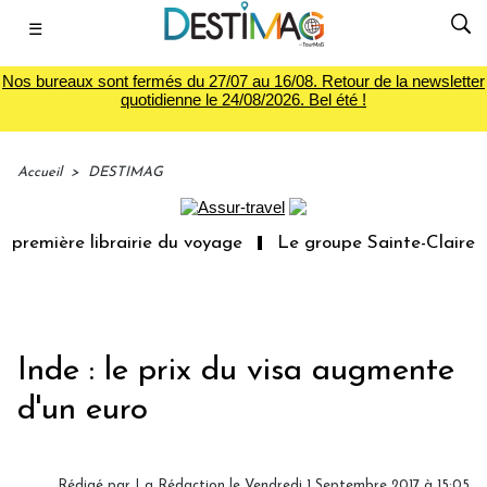
☰
Nos bureaux sont fermés du 27/07 au 16/08. Retour de la newsletter
quotidienne le 24/08/2026. Bel été !
Accueil
>
DESTIMAG
première librairie du voyage
Le groupe Sainte-Claire ra
Inde : le prix du visa augmente
d'un euro
Rédigé par
La Rédaction
le Vendredi 1 Septembre 2017 à 15:05