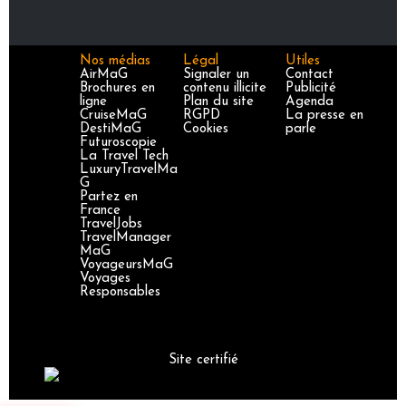
Nos médias
Légal
Utiles
AirMaG
Signaler un
Contact
Brochures en
contenu illicite
Publicité
ligne
Plan du site
Agenda
CruiseMaG
RGPD
La presse en
DestiMaG
Cookies
parle
Futuroscopie
La Travel Tech
LuxuryTravelMa
G
Partez en
France
TravelJobs
TravelManager
MaG
VoyageursMaG
Voyages
Responsables
Site certifié