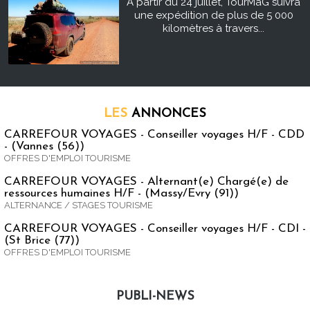
À partir du 24 juillet, TourMaG suivra
une expédition de plus de 5 000
kilomètres à travers...
LES
ANNONCES
CARREFOUR VOYAGES - Conseiller voyages H/F - CDD
- (Vannes (56))
OFFRES D'EMPLOI TOURISME
CARREFOUR VOYAGES - Alternant(e) Chargé(e) de
ressources humaines H/F - (Massy/Evry (91))
ALTERNANCE / STAGES TOURISME
CARREFOUR VOYAGES - Conseiller voyages H/F - CDI -
(St Brice (77))
OFFRES D'EMPLOI TOURISME
PUBLI-NEWS