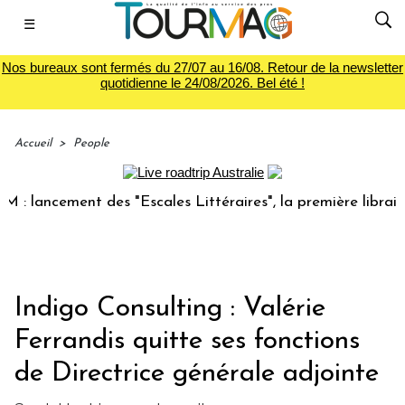
☰
Nos bureaux sont fermés du 27/07 au 16/08. Retour de la newsletter
quotidienne le 24/08/2026. Bel été !
Accueil
>
People
 lancement des "Escales Littéraires", la première librairie 
Indigo Consulting : Valérie
Ferrandis quitte ses fonctions
de Directrice générale adjointe