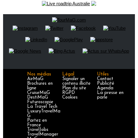
Nos médias
Légal
Utiles
AirMaG
Signaler un
Contact
Brochures en
contenu illicite
Publicité
ligne
Plan du site
Agenda
CruiseMaG
RGPD
La presse en
DestiMaG
Cookies
parle
Futuroscopie
La Travel Tech
LuxuryTravelMa
G
Partez en
France
TravelJobs
TravelManager