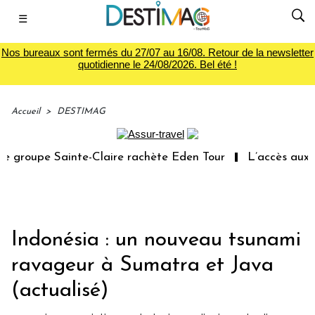
☰
Nos bureaux sont fermés du 27/07 au 16/08. Retour de la newsletter
quotidienne le 24/08/2026. Bel été !
Accueil
>
DESTIMAG
groupe Sainte-Claire rachète Eden Tour
L’accès aux va
Indonésia : un nouveau tsunami
ravageur à Sumatra et Java
(actualisé)