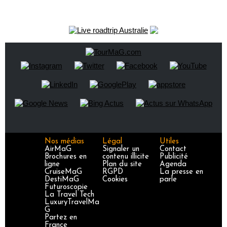
Nos médias
Légal
Utiles
AirMaG
Signaler un
Contact
Brochures en
contenu illicite
Publicité
ligne
Plan du site
Agenda
CruiseMaG
RGPD
La presse en
DestiMaG
Cookies
parle
Futuroscopie
La Travel Tech
LuxuryTravelMa
G
Partez en
France