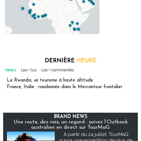
DERNIÈRE
HEURE
News
Les + lus
Les + commentés
Le Rwanda, un tourisme à haute altitude
France, Italie : randonnée dans le Mercantour frontalier
BRAND NEWS
Une route, des voix, un regard : suivez l’Outback
australien en direct sur TourMaG
À partir du 24 juillet, TourMaG
suivra une expédition de plus de