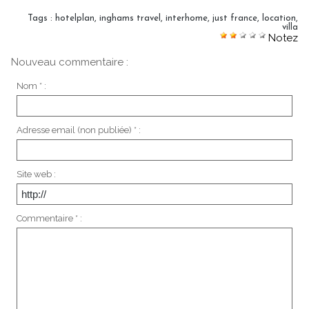
Tags
:
hotelplan
,
inghams travel
,
interhome
,
just france
,
location
,
villa
Notez
Nouveau commentaire :
Nom * :
Adresse email (non publiée) * :
Site web :
Commentaire * :