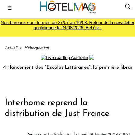
☰
Nos bureaux sont fermés du 27/07 au 16/08. Retour de la newsletter
quotidienne le 24/08/2026. Bel été !
Accueil
>
Hébergement
 lancement des "Escales Littéraires", la première librairie 
Interhome reprend la
distribution de Just France
Rédigé par
La Rédaction
le Lundi 19 Janvier 2009 à 11:53