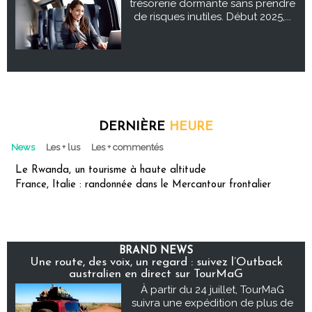
trésorerie dormante sans prendre
de risques inutiles. Début 2025,...
DERNIÈRE
HEURE
News
Les + lus
Les + commentés
Le Rwanda, un tourisme à haute altitude
France, Italie : randonnée dans le Mercantour frontalier
BRAND NEWS
Une route, des voix, un regard : suivez l’Outback
australien en direct sur TourMaG
À partir du 24 juillet, TourMaG
suivra une expédition de plus de