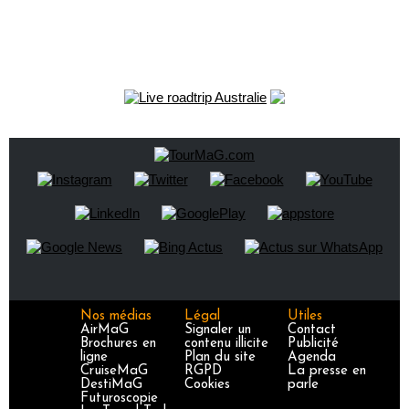
Nos médias
Légal
Utiles
AirMaG
Signaler un
Contact
Brochures en
contenu illicite
Publicité
ligne
Plan du site
Agenda
CruiseMaG
RGPD
La presse en
DestiMaG
Cookies
parle
Futuroscopie