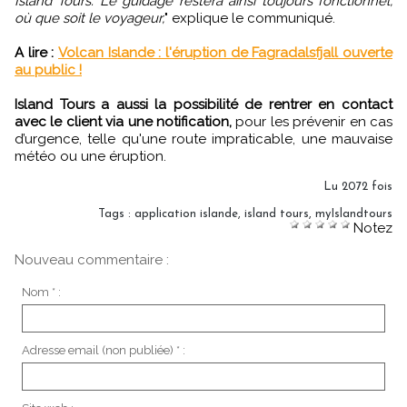
Island Tours. Le guidage restera ainsi toujours fonctionnel,
où que soit le voyageur,
" explique le communiqué.
A lire :
Volcan Islande : l'éruption de Fagradalsfjall ouverte
au public !
Island Tours a aussi la possibilité de rentrer en contact
avec le client via une notification,
pour les prévenir en cas
d’urgence, telle qu'une route impraticable, une mauvaise
météo ou une éruption.
Lu 2072 fois
Tags
:
application islande
,
island tours
,
myIslandtours
Notez
Nouveau commentaire :
Nom * :
Adresse email (non publiée) * :