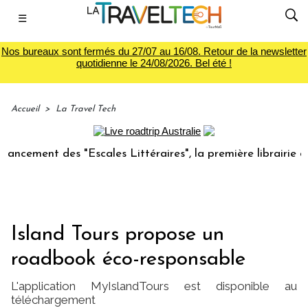
☰
Nos bureaux sont fermés du 27/07 au 16/08. Retour de la newsletter
quotidienne le 24/08/2026. Bel été !
Accueil
>
La Travel Tech
ment des "Escales Littéraires", la première librairie du vo
Island Tours propose un
roadbook éco-responsable
L'application MyIslandTours est disponible au
téléchargement