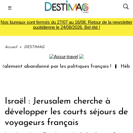
☰
Nos bureaux sont fermés du 27/07 au 16/08. Retour de la newsletter
quotidienne le 24/08/2026. Bel été !
Accueil
>
DESTIMAG
alement abandonné par les politiques français !
Hébergem
Israël : Jerusalem cherche à
développer les courts séjours de
voyageurs français