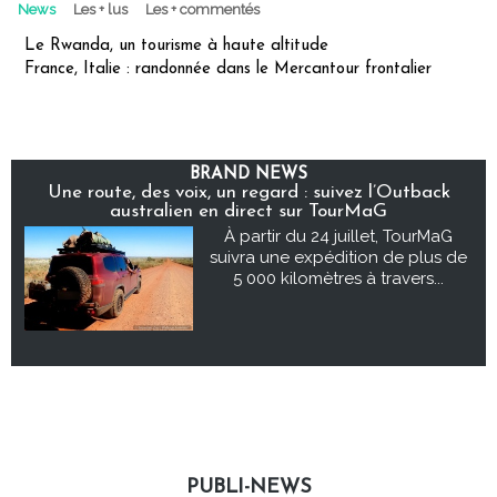
News
Les + lus
Les + commentés
Le Rwanda, un tourisme à haute altitude
France, Italie : randonnée dans le Mercantour frontalier
BRAND NEWS
Une route, des voix, un regard : suivez l’Outback
australien en direct sur TourMaG
À partir du 24 juillet, TourMaG
suivra une expédition de plus de
5 000 kilomètres à travers...
PUBLI-NEWS