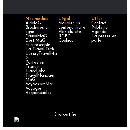
Nos médias
Légal
Utiles
AirMaG
Signaler un
Contact
Brochures en
contenu illicite
Publicité
ligne
Plan du site
Agenda
CruiseMaG
RGPD
La presse en
DestiMaG
Cookies
parle
Futuroscopie
La Travel Tech
LuxuryTravelMa
G
Partez en
France
TravelJobs
TravelManager
MaG
VoyageursMaG
Voyages
Responsables
Site certifié