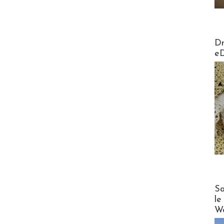
AirMa
Dr
e
Cruise
Sa
le
Wo