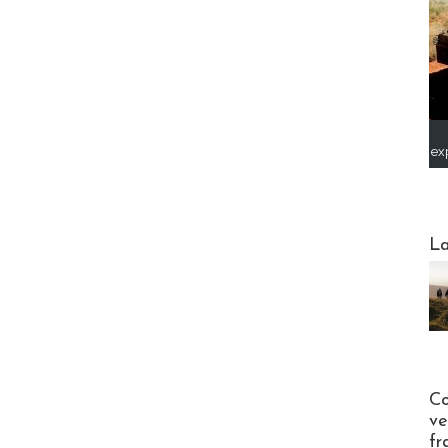
ex
Webinai
La
Publi-n
Co
ve
fr