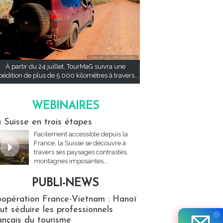
À partir du 24 juillet, TourMaG suivra une
pédition de plus de 5 000 kilomètres à travers...
WEBINAIRES
res
 Suisse en trois étapes
Facilement accessible depuis la
France, la Suisse se découvre à
travers ses paysages contrastés,
montagnes imposantes,...
PUBLI-NEWS
ews
opération France-Vietnam : Hanoï
ut séduire les professionnels
ançais du tourisme