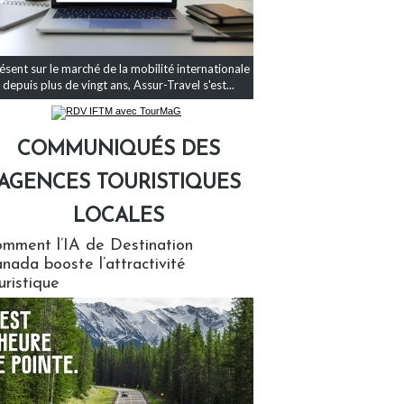
ésent sur le marché de la mobilité internationale
depuis plus de vingt ans, Assur-Travel s'est...
COMMUNIQUÉS DES
AGENCES TOURISTIQUES
LOCALES
qués des agences touristiques locales
mment l’IA de Destination
nada booste l’attractivité
uristique