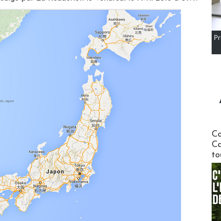
Pr
Communi
Co
Ca
to