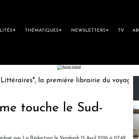
LITÉS
THÉMATIQUES
NEWSLETTERS
TV
A
▼
▼
▼
éraires", la première librairie du voyage
L
sme touche le Sud-
s
édigé par
La Rédaction
le Vendredi 15 Avril 2016 à 07:49