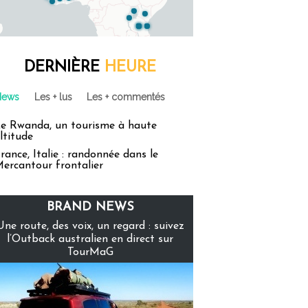
DERNIÈRE
HEURE
News
Les + lus
Les + commentés
e Rwanda, un tourisme à haute
ltitude
rance, Italie : randonnée dans le
ercantour frontalier
BRAND NEWS
Une route, des voix, un regard : suivez
l’Outback australien en direct sur
TourMaG