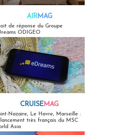
AIR
MAG
G
oit de réponse du Groupe
Dreams ODIGEO
CRUISE
MAG
MaG
int-Nazaire, Le Havre, Marseille :
 lancement très français du MSC
rld Asia