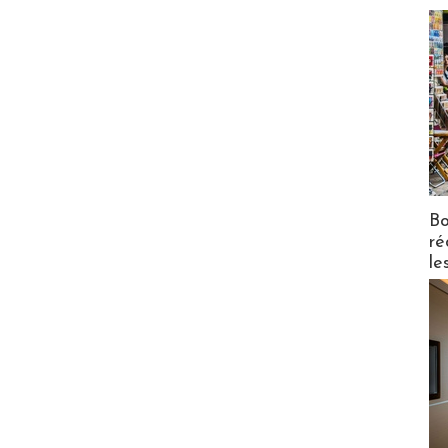
Bo
ré
le