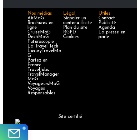
Nos médias
Légal
Utiles
AirMaG
Signaler un
Contact
Brochures en
contenu illicite
Publicité
ligne
Plan du site
Agenda
CruiseMaG
RGPD
La presse en
DestiMaG
Cookies
parle
Futuroscopie
La Travel Tech
LuxuryTravelMa
G
Partez en
France
TravelJobs
TravelManager
MaG
VoyageursMaG
Voyages
Responsables
Site certifié