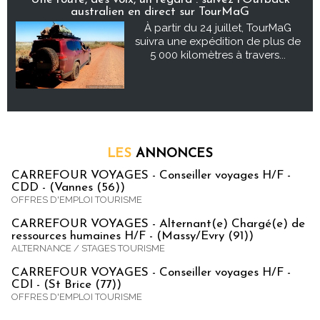
australien en direct sur TourMaG
À partir du 24 juillet, TourMaG
suivra une expédition de plus de
5 000 kilomètres à travers...
LES
ANNONCES
CARREFOUR VOYAGES - Conseiller voyages H/F -
CDD - (Vannes (56))
OFFRES D'EMPLOI TOURISME
CARREFOUR VOYAGES - Alternant(e) Chargé(e) de
ressources humaines H/F - (Massy/Evry (91))
ALTERNANCE / STAGES TOURISME
CARREFOUR VOYAGES - Conseiller voyages H/F -
CDI - (St Brice (77))
OFFRES D'EMPLOI TOURISME