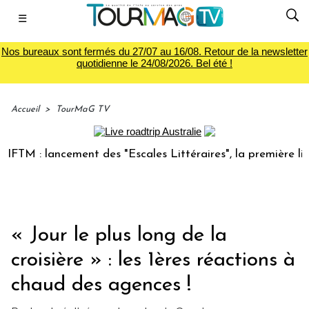
☰
Nos bureaux sont fermés du 27/07 au 16/08. Retour de la newsletter
quotidienne le 24/08/2026. Bel été !
Accueil
>
TourMaG TV
TM : lancement des "Escales Littéraires", la première librai
« Jour le plus long de la
croisière » : les 1ères réactions à
chaud des agences !