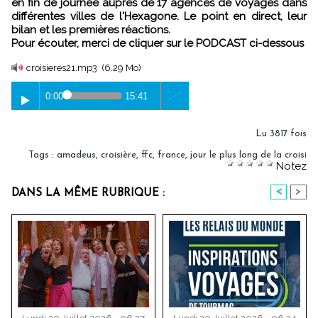
en fin de journée auprès de 17 agences de voyages dans
différentes villes de l'Hexagone. Le point en direct, leur
bilan et les premières réactions.
Pour écouter, merci de cliquer sur le PODCAST ci-dessous
croisieres21.mp3
(6.29 Mo)
0:00
15:41
Lu 3817 fois
Tags
:
amadeus
,
croisière
,
ffc
,
france
,
jour le plus long de la croisi
Notez
<
>
DANS LA MÊME RUBRIQUE :