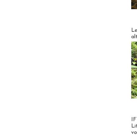
DESTI
Le
al
Product
IF
Li
v