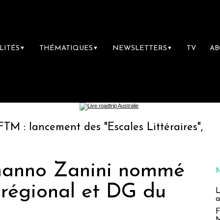
LITÉS
THÉMATIQUES
NEWSLETTERS
TV
A
▼
▼
▼
ement des "Escales Littéraires", la première 
rmanno Zanini nommé
 régional et DG du
L
a
F
M