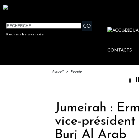
ACTUA
Recherche avancée
CONTACTS
Accueil
>
People
IFTM : lanc
Jumeirah : E
vice-président
Burj Al Arab