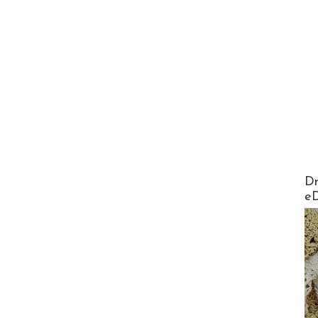
AirMa
Dr
e