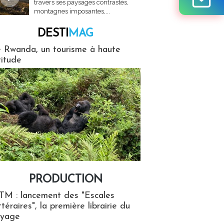
travers ses paysages contrastés,
montagnes imposantes,...
DESTI
MAG
MAG
 Rwanda, un tourisme à haute
titude
PRODUCTION
ion
TM : lancement des "Escales
ttéraires", la première librairie du
oyage