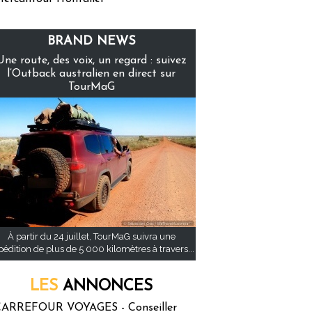
BRAND NEWS
Une route, des voix, un regard : suivez
l’Outback australien en direct sur
TourMaG
À partir du 24 juillet, TourMaG suivra une
pédition de plus de 5 000 kilomètres à travers...
LES
ANNONCES
ARREFOUR VOYAGES - Conseiller