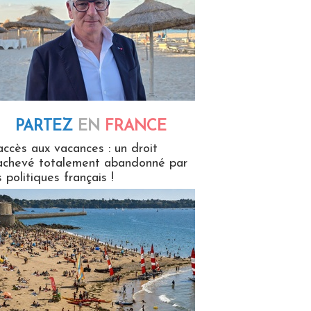
PARTEZ
EN
FRANCE
 en France
accès aux vacances : un droit
achevé totalement abandonné par
s politiques français !