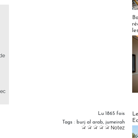
Bo
ré
le
 de
vec
Distribu
Le
Lu 1865 fois
Ed
Tags
:
burj al arab
,
jumeirah
Notez