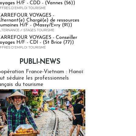
oyages H/F - CDD - (Vannes (56))
FFRES D'EMPLOI TOURISME
CARREFOUR VOYAGES -
lternant(e) Chargé(e) de ressources
umaines H/F - (Massy/Evry (91))
LTERNANCE / STAGES TOURISME
ARREFOUR VOYAGES - Conseiller
oyages H/F - CDI - (St Brice (77))
FFRES D'EMPLOI TOURISME
PUBLI-NEWS
ews
opération France-Vietnam : Hanoï
ut séduire les professionnels
ançais du tourisme