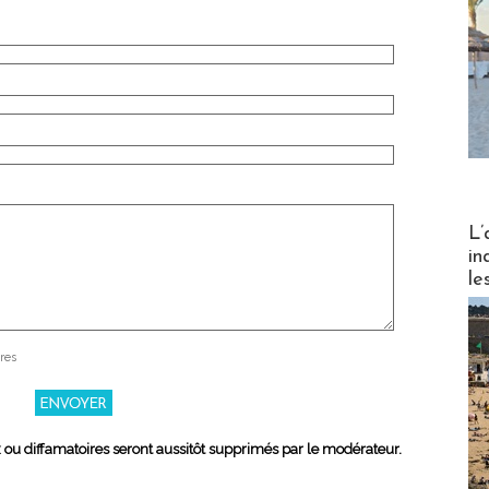
Partez
L’
in
le
res
x ou diffamatoires seront aussitôt supprimés par le modérateur.