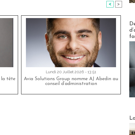
<
>
Actus V
De
d’
fo
Lundi 20 Juillet 2026 - 13:51
la tête
Avia Solutions Group nomme AJ Abedin au
conseil d’administration
Webinai
La