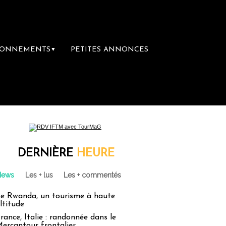
BONNEMENTS
PETITES ANNONCES
▼
librairie du voyage
Le groupe Sainte-Clai
DERNIÈRE
HEURE
News
Les + lus
Les + commentés
e Rwanda, un tourisme à haute
ltitude
rance, Italie : randonnée dans le
ercantour frontalier