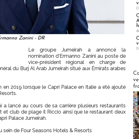
v
O
A
h
A
rmanno Zanini - DR
C
v
O
Le groupe Jumeirah a annoncé la
nomination d'Ermanno Zanini au poste de
vice-président régional en charge de
général du Burj Al Arab Jumeirah situé aux Émirats arabes
Publi-n
Co
ve
fr
h en 2019 lorsque le Capri Palace en Italie a été ajouté
Resorts.
 a lancé au cours de sa carrière plusieurs restaurants
t et club de plage Il Riccio ainsi que le restaurant deux
Capri Palace Jumeirah.
au sein de Four Seasons Hotels & Resorts