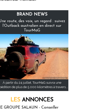
BRAND NEWS
Une route, des voix, un regard : suivez
l’Outback australien en direct sur
TourMaG
À partir du 24 juillet, TourMaG suivra une
pédition de plus de 5 000 kilomètres à travers...
LES
ANNONCES
E GROUPE SALAUN - Conseiller