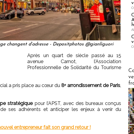
v
O
A
h
A
C
v
age changent d’adresse - Depositphotos @gianliguori
O
Après un quart de siècle passé au 15
avenue Carnot, l’Association
Professionnelle de Solidarité du Tourisme
Publi-n
Co
ve
fr
ocial a pris place au cœur du
8ᵉ arrondissement de Paris
,
pe stratégique
pour l’APST, avec des bureaux conçus
e ses adhérents et anticiper les enjeux à venir du
nouvel entrepreneur fait son grand retour !