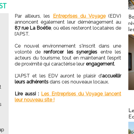
PST
Par ailleurs, les
Entreprises du Voyage
(EDV)
Bo
annoncent également leur déménagement au
ré
87 rue La Boétie
, où elles resteront locataires de
le
l’APST.
Ce nouvel environnement s'inscrit dans une
volonté de
renforcer les synergies
entre les
acteurs du tourisme, tout en maintenant l’esprit
de proximité qui caractérise leur
engagement
.
L’APST et les EDV auront le plaisir d’
accueillir
leurs adhérents
dans ces nouveaux locaux.
t
Lire aussi :
Les Entreprises du Voyage lancent
leur nouveau site !
s
Distribu
Le
Ed
ap