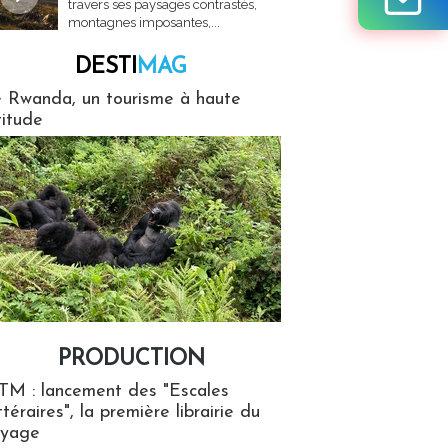
travers ses paysages contrastés,
montagnes imposantes,...
DESTI
MAG
MAG
 Rwanda, un tourisme à haute
titude
PRODUCTION
ion
TM : lancement des "Escales
ttéraires", la première librairie du
oyage