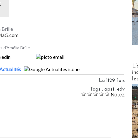
t
 Brille
rMaG.com
es d'Amélia Brille
Partez
L’
Actualités
in
le
Lu 1129 fois
Tags
:
apst
,
edv
Notez