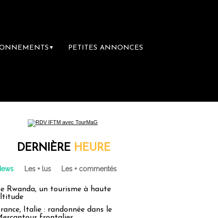
BONNEMENTS
PETITES ANNONCES
▼
DERNIÈRE
HEURE
News
Les + lus
Les + commentés
e Rwanda, un tourisme à haute
ltitude
rance, Italie : randonnée dans le
ercantour frontalier