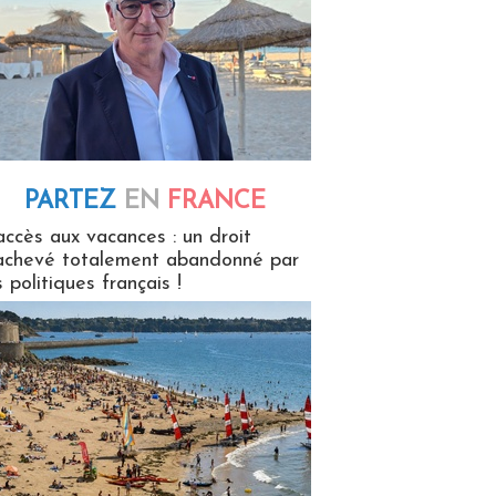
PARTEZ
EN
FRANCE
 en France
accès aux vacances : un droit
achevé totalement abandonné par
s politiques français !