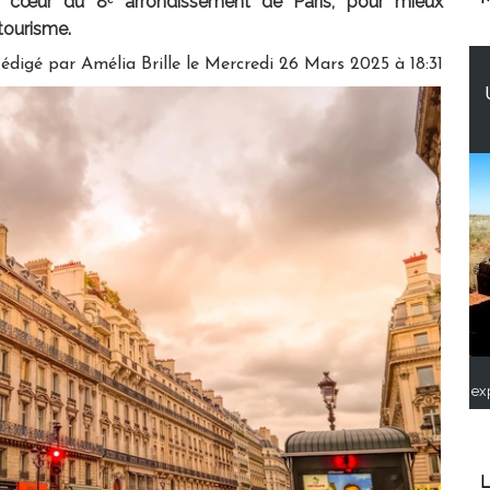
u cœur du 8ᵉ arrondissement de Paris, pour mieux
tourisme.
édigé par
Amélia Brille
le Mercredi 26 Mars 2025 à 18:31
ex
L