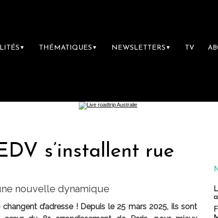
LITÉS
THÉMATIQUES
NEWSLETTERS
TV
A
▼
▼
▼
EDV s’installent rue
une nouvelle dynamique
L
a
 changent d’adresse ! Depuis le 25 mars 2025, ils sont
F
M