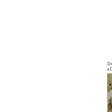
AirMa
Dr
e