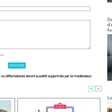
Actus V
De
d’
fo
res
x ou diffamatoires seront aussitôt supprimés par le modérateur.
<
>
Webinai
La