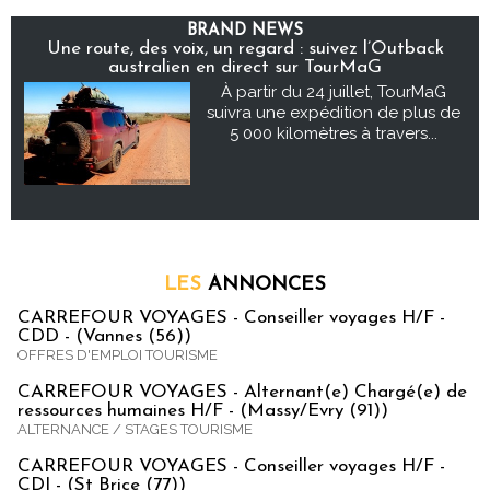
BRAND NEWS
Une route, des voix, un regard : suivez l’Outback
australien en direct sur TourMaG
À partir du 24 juillet, TourMaG
suivra une expédition de plus de
5 000 kilomètres à travers...
LES
ANNONCES
CARREFOUR VOYAGES - Conseiller voyages H/F -
CDD - (Vannes (56))
OFFRES D'EMPLOI TOURISME
CARREFOUR VOYAGES - Alternant(e) Chargé(e) de
ressources humaines H/F - (Massy/Evry (91))
ALTERNANCE / STAGES TOURISME
CARREFOUR VOYAGES - Conseiller voyages H/F -
CDI - (St Brice (77))