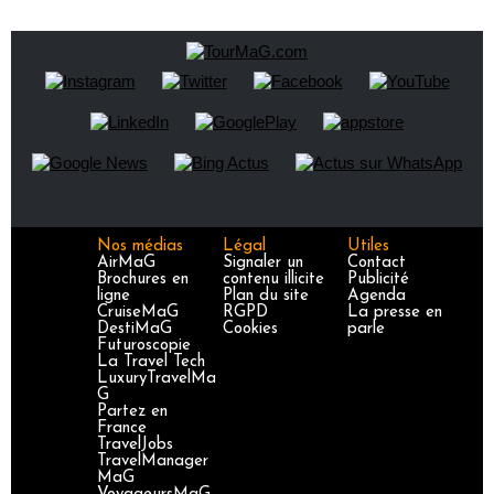
Nos médias
Légal
Utiles
AirMaG
Signaler un
Contact
Brochures en
contenu illicite
Publicité
ligne
Plan du site
Agenda
CruiseMaG
RGPD
La presse en
DestiMaG
Cookies
parle
Futuroscopie
La Travel Tech
LuxuryTravelMa
G
Partez en
France
TravelJobs
TravelManager
MaG