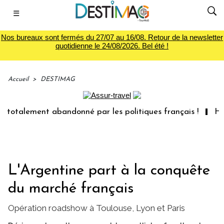
☰
Nos bureaux sont fermés du 27/07 au 16/08. Retour de la newsletter
quotidienne le 24/08/2026. Bel été !
Accueil
>
DESTIMAG
otalement abandonné par les politiques français !
Héber
L'Argentine part à la conquête
du marché français
Opération roadshow à Toulouse, Lyon et Paris