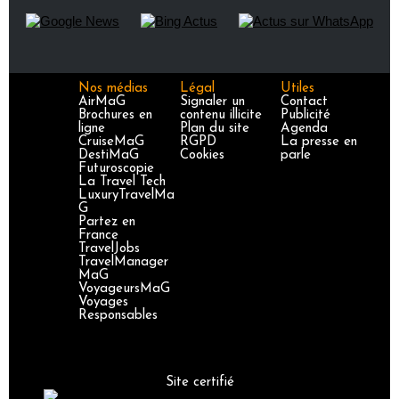
Nos médias
Légal
Utiles
AirMaG
Signaler un
Contact
Brochures en
contenu illicite
Publicité
ligne
Plan du site
Agenda
CruiseMaG
RGPD
La presse en
DestiMaG
Cookies
parle
Futuroscopie
La Travel Tech
LuxuryTravelMa
G
Partez en
France
TravelJobs
TravelManager
MaG
VoyageursMaG
Voyages
Responsables
Site certifié