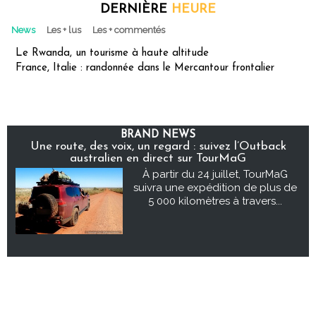
DERNIÈRE
HEURE
News
Les + lus
Les + commentés
Le Rwanda, un tourisme à haute altitude
France, Italie : randonnée dans le Mercantour frontalier
BRAND NEWS
Une route, des voix, un regard : suivez l’Outback
australien en direct sur TourMaG
À partir du 24 juillet, TourMaG
suivra une expédition de plus de
5 000 kilomètres à travers...