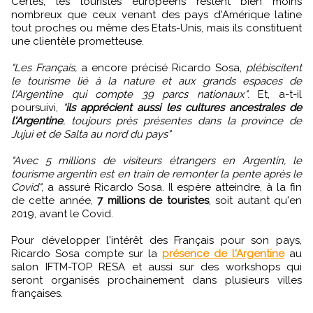
Certes, les touristes européens restent bien moins
nombreux que ceux venant des pays d'Amérique latine
tout proches ou même des Etats-Unis, mais ils constituent
une clientèle prometteuse.
"Les Français,
a encore précisé Ricardo Sosa,
plébiscitent
le tourisme lié à la nature et aux grands espaces de
l'Argentine qui compte 39 parcs nationaux"
. Et, a-t-il
poursuivi,
"
ils apprécient aussi les cultures ancestrales de
l'Argentine
, toujours près présentes dans la province de
Jujui et de Salta au nord du pays"
"Avec 5 millions de visiteurs étrangers en Argentin, le
tourisme argentin est en train de remonter la pente après le
Covid"
, a assuré Ricardo Sosa. Il espère atteindre, à la fin
de cette année,
7 millions de touristes
, soit autant qu'en
2019, avant le Covid.
Pour développer l'intérêt des Français pour son pays,
Ricardo Sosa compte sur la
présence de l'Argentine
au
salon IFTM-TOP RESA et aussi sur des workshops qui
seront organisés prochainement dans plusieurs villes
françaises.