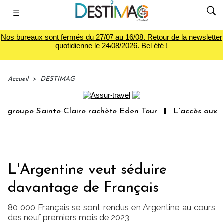
☰
Nos bureaux sont fermés du 27/07 au 16/08. Retour de la newsletter
quotidienne le 24/08/2026. Bel été !
Accueil
>
DESTIMAG
roupe Sainte-Claire rachète Eden Tour
L’accès aux vaca
L'Argentine veut séduire
davantage de Français
80 000 Français se sont rendus en Argentine au cours
des neuf premiers mois de 2023