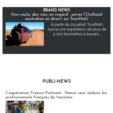
BRAND NEWS
Une route, des voix, un regard : suivez l’Outback
australien en direct sur TourMaG
À partir du 24 juillet, TourMaG
suivra une expédition de plus de
5 000 kilomètres à travers...
PUBLI-NEWS
Publi-news
Coopération France-Vietnam : Hanoï veut séduire les
professionnels français du tourisme