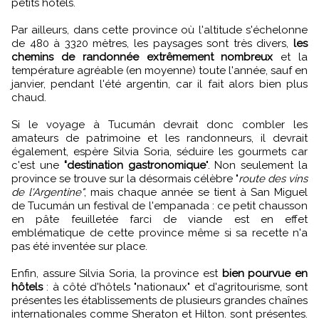
petits hôtels.
Par ailleurs, dans cette province où l'altitude s'échelonne
de 480 à 3320 mètres, les paysages sont très divers,
les
chemins de randonnée extrêmement nombreux
et la
température agréable (en moyenne) toute l'année, sauf en
janvier, pendant l'été argentin, car il fait alors bien plus
chaud.
Si le voyage à Tucumán devrait donc combler les
amateurs de patrimoine et les randonneurs, il devrait
également, espère Silvia Soria, séduire les gourmets car
c'est une
"destination gastronomique
". Non seulement la
province se trouve sur la désormais célèbre "
route des vins
de l'Argentine"
, mais chaque année se tient à San Miguel
de Tucumán un festival de l'empanada : ce petit chausson
en pâte feuilletée farci de viande est en effet
emblématique de cette province même si sa recette n'a
pas été inventée sur place.
Enfin, assure Silvia Soria, la province est
bien pourvue en
hôtels
: à côté d'hôtels "nationaux" et d'agritourisme, sont
présentes les établissements de plusieurs grandes chaînes
internationales comme Sheraton et Hilton. sont présentes.