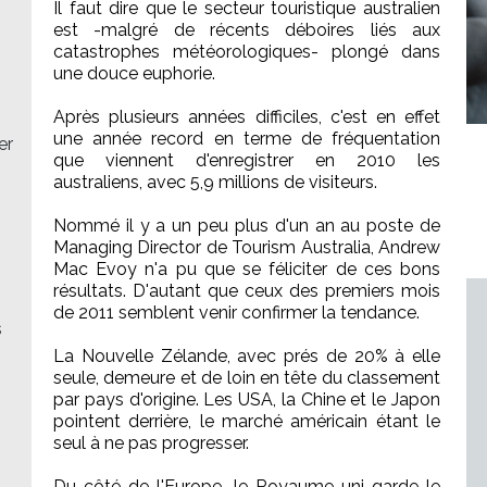
Il faut dire que le secteur touristique australien
est -malgré de récents déboires liés aux
catastrophes météorologiques- plongé dans
une douce euphorie.
Après plusieurs années difficiles, c'est en effet
une année record en terme de fréquentation
er
que viennent d'enregistrer en 2010 les
australiens, avec 5,9 millions de visiteurs.
Nommé il y a un peu plus d'un an au poste de
Managing Director de Tourism Australia, Andrew
Mac Evoy n'a pu que se féliciter de ces bons
résultats. D'autant que ceux des premiers mois
de 2011 semblent venir confirmer la tendance.
s
La Nouvelle Zélande, avec prés de 20% à elle
seule, demeure et de loin en tête du classement
par pays d'origine. Les USA, la Chine et le Japon
pointent derrière, le marché américain étant le
seul à ne pas progresser.
Du côté de l'Europe, le Royaume uni garde le