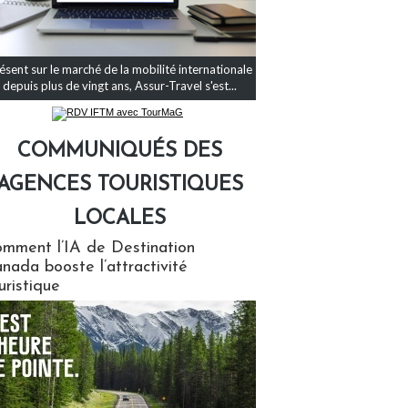
ésent sur le marché de la mobilité internationale
depuis plus de vingt ans, Assur-Travel s'est...
COMMUNIQUÉS DES
AGENCES TOURISTIQUES
LOCALES
qués des agences touristiques locales
mment l’IA de Destination
nada booste l’attractivité
uristique