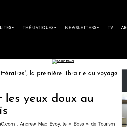
LITÉS
THÉMATIQUES
NEWSLETTERS
TV
A
▼
▼
▼
aires", la première librairie du voyage
Le 
it les yeux doux au
is
MaG.com , Andrew Mac Evoy, le « Boss » de Tourism