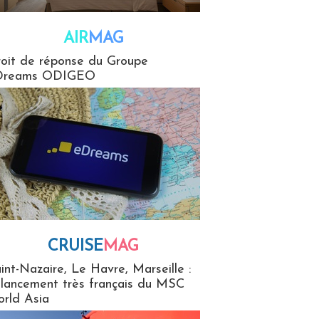
AIR
MAG
G
oit de réponse du Groupe
Dreams ODIGEO
CRUISE
MAG
MaG
int-Nazaire, Le Havre, Marseille :
 lancement très français du MSC
rld Asia