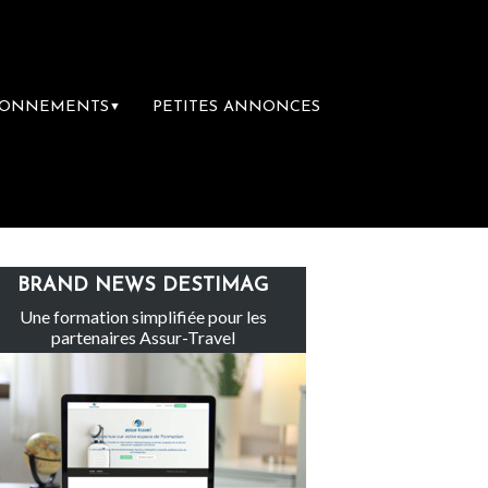
BONNEMENTS
PETITES ANNONCES
▼
groupe Sainte-Claire rachète Eden Tour
L
BRAND NEWS DESTIMAG
Une formation simplifiée pour les
partenaires Assur-Travel