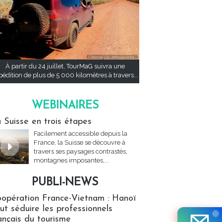
À partir du 24 juillet, TourMaG suivra une
pédition de plus de 5 000 kilomètres à travers...
WEBINAIRES
res
 Suisse en trois étapes
Facilement accessible depuis la
France, la Suisse se découvre à
travers ses paysages contrastés,
montagnes imposantes,...
PUBLI-NEWS
ews
opération France-Vietnam : Hanoï
ut séduire les professionnels
ançais du tourisme