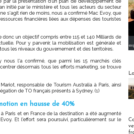
e par la présentation d'un plan de développement de
plan initié par le ministère et tous les acteurs du secteur
ne s'agit rien de moins, nous a confirmé Mac Evoy, que
 ressources financières liées aux dépenses des touristes
e donc un objectif compris entre 115 et 140 Milliards de
tuelle. Pour y parvenir, la mobilisation est générale et
ex
, tous les niveaux du gouvernement et des territoires.
 nous l'a confirmé, que parmi les 15 marchés clés
ncentrer désormais tous les efforts marketing, se trouve
Webinai
La
Mariot, responsable de Tourism Australia à Paris, ainsi
égation de TO français présents à Sydney. (1)
motion en hausse de 40%
à Paris et en France de la destination a été augmenté
Publi-n
y. Et l'effort sera poursuivi, particulièrement sur le
Co
ve
fr