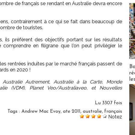
nombre de français se rendant en Australie devra encore
liens, contrairement à ce qui se fait dans beaucoup de
nombre de touristes.
, ils préfèrent des objectifs portant sur les résultats
e comprendre en filigrane que l'on peut privilégier le
es rentrées induites par le marché français passent de
Bo
iards en 2020 !
ré
le
, Australie Autrement, Australie à la Carte, Monde
lie (VDM), Planet Veo/Australiaveo, et Nouvelles
Lu 3307 fois
Tags
:
Andrew Mac Evoy
,
ate 2011
,
australie
,
français
Notez