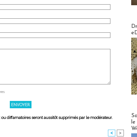
AirMa
Dr
e
res
Cruise
Sa
x ou diffamatoires seront aussitôt supprimés par le modérateur.
le
Wo
<
>