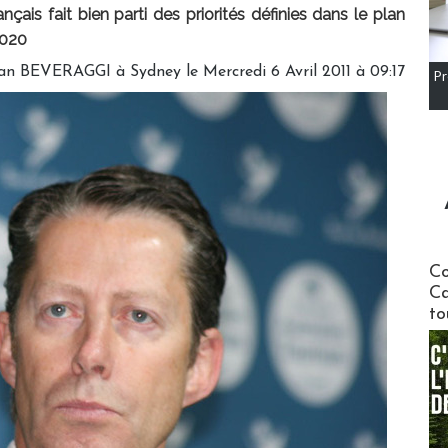
çais fait bien parti des priorités définies dans le plan
2020
an BEVERAGGI à Sydney le Mercredi 6 Avril 2011 à 09:17
Pr
Communi
Co
Ca
to