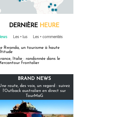
DERNIÈRE
HEURE
News
Les + lus
Les + commentés
e Rwanda, un tourisme à haute
ltitude
rance, Italie : randonnée dans le
ercantour frontalier
BRAND NEWS
Une route, des voix, un regard : suivez
l’Outback australien en direct sur
TourMaG