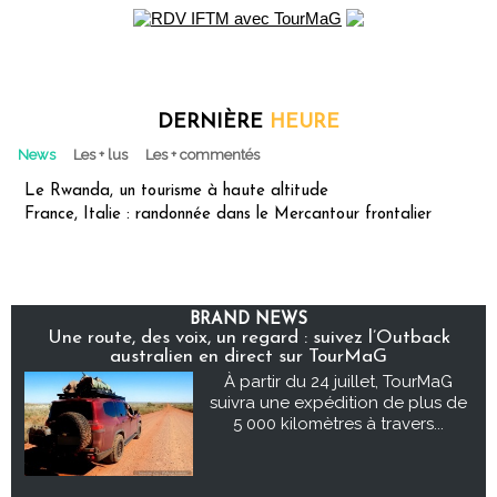
DERNIÈRE
HEURE
News
Les + lus
Les + commentés
Le Rwanda, un tourisme à haute altitude
France, Italie : randonnée dans le Mercantour frontalier
BRAND NEWS
Une route, des voix, un regard : suivez l’Outback
australien en direct sur TourMaG
À partir du 24 juillet, TourMaG
suivra une expédition de plus de
5 000 kilomètres à travers...