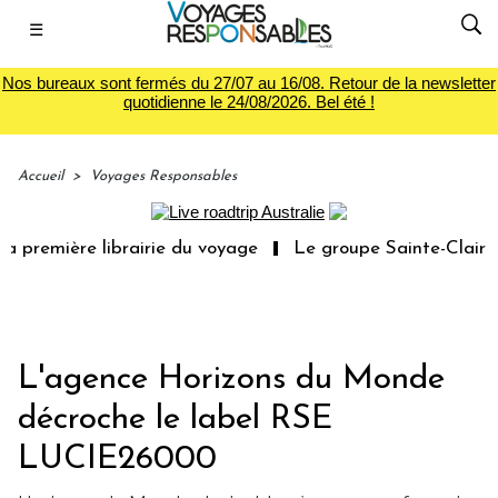
☰
Nos bureaux sont fermés du 27/07 au 16/08. Retour de la newsletter
quotidienne le 24/08/2026. Bel été !
Accueil
>
Voyages Responsables
emière librairie du voyage
Le groupe Sainte-Claire rach
L'agence Horizons du Monde
décroche le label RSE
LUCIE26000