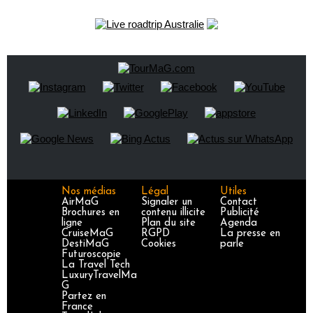
Nos médias
Légal
Utiles
AirMaG
Signaler un
Contact
Brochures en
contenu illicite
Publicité
ligne
Plan du site
Agenda
CruiseMaG
RGPD
La presse en
DestiMaG
Cookies
parle
Futuroscopie
La Travel Tech
LuxuryTravelMa
G
Partez en
France