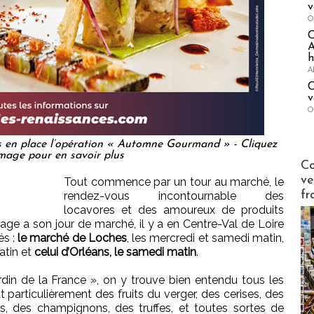
v
O
A
h
A
C
v
O
s en place l’opération « Automne Gourmand » - Cliquez
image pour en savoir plus
Publi-n
Co
ve
Tout commence par un tour au marché, le
fr
rendez-vous incontournable des
locavores et des amoureux de produits
llage a son jour de marché, il y a en Centre-Val de Loire
és :
le marché de Loches
, les mercredi et samedi matin,
atin et
celui d’Orléans, le samedi matin
.
din de la France », on y trouve bien entendu tous les
 particulièrement des fruits du verger, des cerises, des
s, des champignons, des truffes, et toutes sortes de