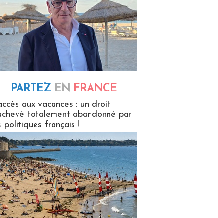
PARTEZ
EN
FRANCE
 en France
accès aux vacances : un droit
achevé totalement abandonné par
s politiques français !