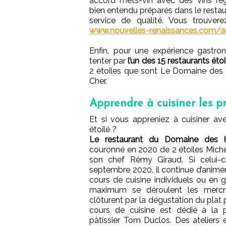
accord mets-vin avec des vins rég
bien entendu préparés dans le restaur
service de qualité. Vous trouv
www.nouvelles-renaissances.com
Enfin, pour une expérience gastro
tenter par
l’un des 15 restaurants étoi
2 étoiles que sont Le Domaine des H
Cher.
Apprendre à cuisiner les p
Et si vous appreniez à cuisiner a
étoilé ?
Le restaurant du Domaine des 
couronné en 2020 de 2 étoiles Michel
son chef Rémy Giraud. Si celui-ci
septembre 2020, il continue d’animer 
cours de cuisine individuels ou en
maximum se déroulent les mercr
clôturent par la dégustation du plat
cours de cuisine est dédié à la p
pâtissier Tom Duclos. Des ateliers