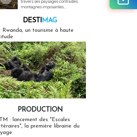
travers ses paysages contrastés,
montagnes imposantes,...
DESTI
MAG
MAG
 Rwanda, un tourisme à haute
titude
PRODUCTION
ion
TM : lancement des "Escales
ttéraires", la première librairie du
oyage