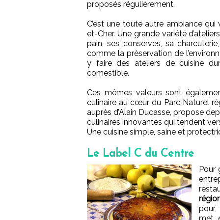
proposés régulièrement.
C’est une toute autre ambiance qui
et-Cher. Une grande variété d’atelier
pain, ses conserves, sa charcuterie
comme la préservation de l’environ
y faire des ateliers de cuisine dur
comestible.
Ces mêmes valeurs sont égaleme
culinaire au cœur du Parc Naturel régi
auprès d’Alain Ducasse, propose dep
culinaires innovantes qui tendent ver
Une cuisine simple, saine et protectr
Le Label C du Centre
Pour 
entre
resta
régio
pour 
met e