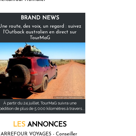
BRAND NEWS
Une route, des voix, un regard : suivez
l’Outback australien en direct sur
TourMaG
À partir du 24 juillet, TourMaG suivra une
pédition de plus de 5 000 kilomètres à travers...
LES
ANNONCES
ARREFOUR VOYAGES - Conseiller