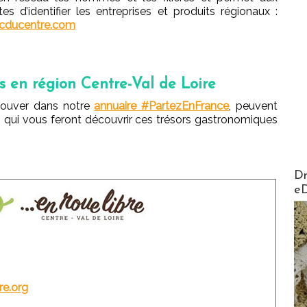
stes d’identifier les entreprises et produits régionaux :
cducentre.com
s en région Centre-Val de Loire
rouver dans notre
annuaire #PartezEnFrance
, peuvent
s qui vous feront découvrir ces trésors gastronomiques
AirMa
Dr
e
re.org