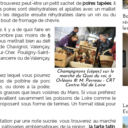
 trouverez peut-être un petit sachet de
poires tapées
. Il
les poires sont déshydratées et aplaties avec un maillet
n les déguste ensuite réhydratées dans un vin ou du
Bo
n bout de fromage de chèvre.
ré
le
 il y a de quoi faire en
énombre pas moins de
5
s mettrait bien au défi
n de Chavignol, Valençay,
r-Cher, Pouligny-Saint-
Sancerre ou de Valençay,
Champignons (cèpes) sur le
chez lequel vous pourrez
marché du Quai du roi, à
bes de poitrine de porc
Orléans © M. Perreau - CRT
Centre-Val de Loire
s, ou dorés à la poêle,
ins grasses que leurs voisines du Mans. Si vous préférez
travaillent savamment les poissons de Loire comme le
s proposent sous forme de terrines. Un format idéal pour
Distribu
Le
Ed
ation par une note sucrée, vous trouverez au marché
 pâtisseries emblématiques de la région :
la tarte tatin,