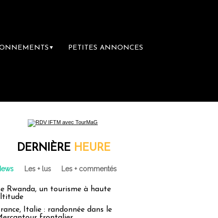
BONNEMENTS
PETITES ANNONCES
▼
ère librairie du voyage
Le groupe Sainte-C
DERNIÈRE
HEURE
News
Les + lus
Les + commentés
e Rwanda, un tourisme à haute
ltitude
rance, Italie : randonnée dans le
ercantour frontalier