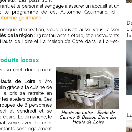
ionaux. Les plats sont
ant, et le personnel s’engage à assurer un accueil et un
erez le programme de cet Automne Gourmand ici :
/automne-gourmand
Actus V
De
d’
nomique d’exception, vous pouvez aussi vous laisser
lés de la région
: 13 restaurants 1 étoile, et 2 restaurants
fo
auts de Loire et La Maison d’à Côté, dans le Loir-et-
roduits locaux
vec un chef doublement
Hauts de Loire
a été
in grâce à la cuisine de
 a pris sa retraite en
les ateliers cuisine. Ces
 groupes de 8 personnes
edi et vendredi et se
Hauts de Loire - Ecole de
Webinai
La
 préparé. Le dimanche, le
Cuisine © Besson Dom des
âtisserie avec le chef
Hauts de Loire
 enfants sont également