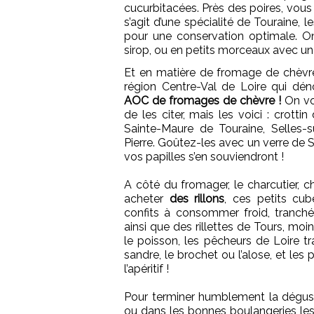
cucurbitacées. Près des poires, vous
s’agit d’une spécialité de Touraine, 
pour une conservation optimale. O
sirop, ou en petits morceaux avec u
Et en matière de fromage de chèvre,
région Centre-Val de Loire qui d
AOC de fromages de chèvre !
On vou
de les citer, mais les voici : crotti
Sainte-Maure de Touraine, Selles-su
Pierre. Goûtez-les avec un verre de 
vos papilles s’en souviendront !
A côté du fromager, le charcutier, 
acheter
des rillons
, ces petits cu
confits à consommer froid, tranché
ainsi que des rillettes de Tours, mo
le poisson, les pêcheurs de Loire 
sandre, le brochet ou l’alose, et le
l’apéritif !
Pour terminer humblement la dégust
ou dans les bonnes boulangeries les