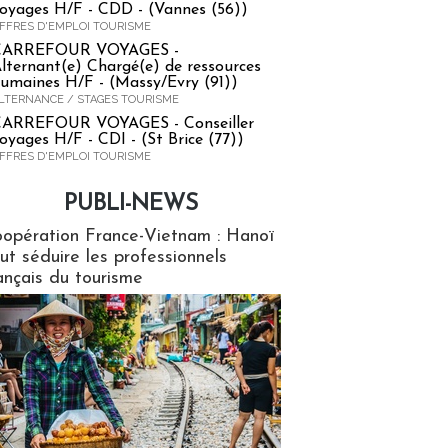
oyages H/F - CDD - (Vannes (56))
FFRES D'EMPLOI TOURISME
CARREFOUR VOYAGES -
lternant(e) Chargé(e) de ressources
umaines H/F - (Massy/Evry (91))
LTERNANCE / STAGES TOURISME
ARREFOUR VOYAGES - Conseiller
oyages H/F - CDI - (St Brice (77))
FFRES D'EMPLOI TOURISME
PUBLI-NEWS
ews
opération France-Vietnam : Hanoï
ut séduire les professionnels
ançais du tourisme