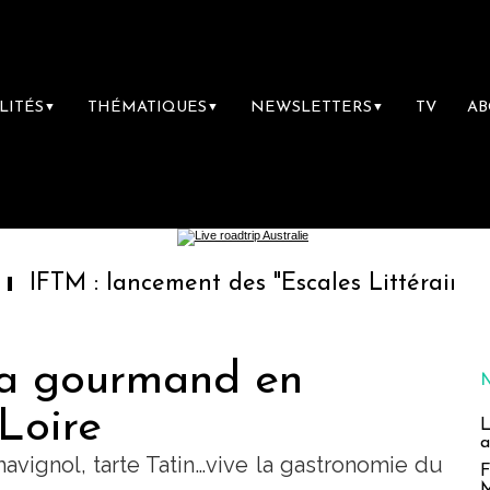
LITÉS
THÉMATIQUES
NEWSLETTERS
TV
A
▼
▼
▼
lancement des "Escales Littéraires", la premi
ra gourmand en
Loire
L
a
 chavignol, tarte Tatin…vive la gastronomie du
F
M