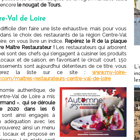
 encore
le nougat de Tours.
re-Val de Loire
 difficile d’en faire une liste exhaustive, mais pour vous
 dans le choix des restaurants de la région Centre-Val
ire, on vous livre un indice.
Repérez le R de la plaque
tre Maître Restaurateur !
Les restaurateurs qui arborent
bel sont des chefs qui s’engagent à cuisiner les produits
, locaux et de saison, en favorisant le circuit court. 150
Partez
issements sont aujourd’hui détenteurs de ce titre, vous
L’
uverez la liste sur ce site :
www.my-loire-
in
y.com/maitres-restaurateurs-centre-val-de-loire
le
nomie authentique, de
entre-Val de Loire a mis
urmand
»,
qui se déroule
e 2020 dans les 6
 sont ainsi engagés à
 adéquation avec les
trouverez ainsi un menu
et locaux et proposé en