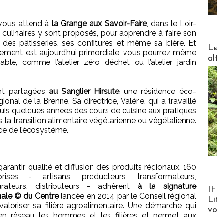
 vous attend à
la Grange aux Savoir-Faire
, dans le Loir-
s culinaires y sont proposés, pour apprendre à faire son
, des pâtisseries, ses confitures et même sa bière. Et
DESTI
Le
nement est aujourd’hui primordiale, vous pourrez même
al
able, comme l’atelier zéro déchet ou l’atelier jardin
nt partagées
au Sanglier Hirsute
, une résidence éco-
onal de la Brenne. Sa directrice, Valérie, qui a travaillé
uis quelques années des cours de cuisine aux pratiques
s la transition alimentaire végétarienne ou végétalienne.
ice de l’écosystème.
garantir qualité et diffusion des produits régionaux, 160
prises - artisans, producteurs, transformateurs,
urateurs, distributeurs - adhèrent
à la signature
Product
IF
nale © du Centre
lancée en 2014 par le Conseil régional
Li
valoriser sa filière agroalimentaire. Une démarche qui
v
n réseau les hommes et les filières et permet aux