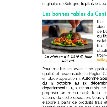
originaire de Sologne,
le pithiviers
ou
Les bonnes tables du Cent
Il est
aider
de Lo
du ti
ce la
frais
établ
tro
La Maison d'A Côté © Julie
valle
Limont
Pour mettre en avant une gastro
qualité et responsable, la Région C
en place l’opération «
Automne Go
du 5 octobre au 13 décembr
départements.
150 restaurants se
proposer un menu 100% local en
valeurs de cette opération. Vous y 
élaboré à partir de produits frais 