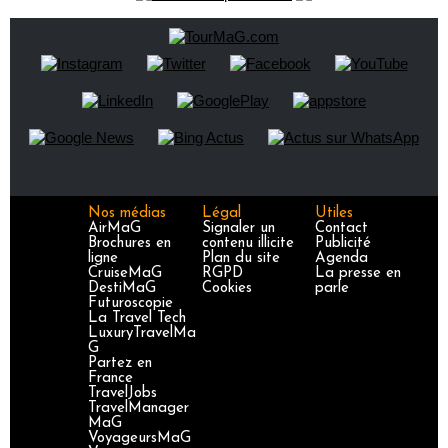
Nos médias
Légal
Utiles
AirMaG
Signaler un
Contact
Brochures en
contenu illicite
Publicité
ligne
Plan du site
Agenda
CruiseMaG
RGPD
La presse en
DestiMaG
Cookies
parle
Futuroscopie
La Travel Tech
LuxuryTravelMa
G
Partez en
France
TravelJobs
TravelManager
MaG
VoyageursMaG