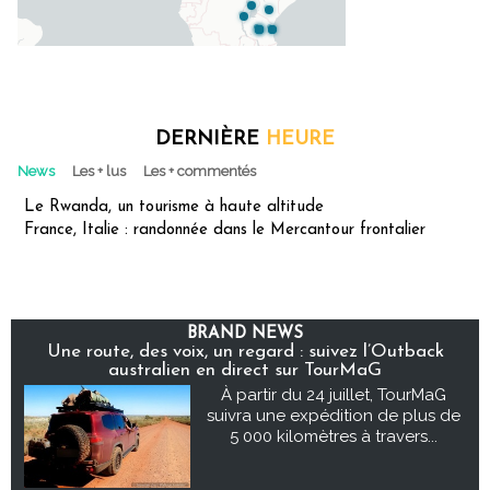
DERNIÈRE
HEURE
News
Les + lus
Les + commentés
Le Rwanda, un tourisme à haute altitude
France, Italie : randonnée dans le Mercantour frontalier
BRAND NEWS
Une route, des voix, un regard : suivez l’Outback
australien en direct sur TourMaG
À partir du 24 juillet, TourMaG
suivra une expédition de plus de
5 000 kilomètres à travers...