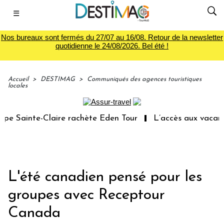
☰
Nos bureaux sont fermés du 27/07 au 16/08. Retour de la newsletter
quotidienne le 24/08/2026. Bel été !
Accueil
>
DESTIMAG
>
Communiqués des agences touristiques
locales
 Sainte-Claire rachète Eden Tour
L’accès aux vacances 
L'été canadien pensé pour les
groupes avec Receptour
Canada