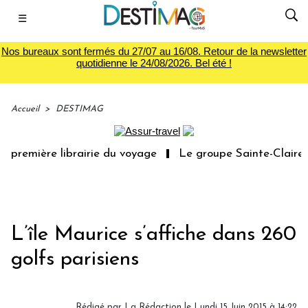
☰
Nos bureaux sont fermés du 27/07 au 16/08. Retour de la newsletter
quotidienne le 24/08/2026. Bel été !
Accueil
>
DESTIMAG
 première librairie du voyage
Le groupe Sainte-Claire r
L’île Maurice s’affiche dans 260
golfs parisiens
Rédigé par
La Rédaction
le Lundi 15 Juin 2015 à 14:22