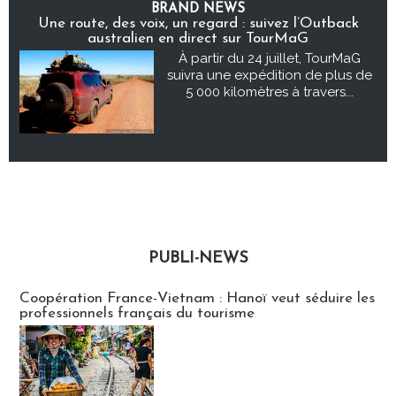
BRAND NEWS
Une route, des voix, un regard : suivez l’Outback
australien en direct sur TourMaG
À partir du 24 juillet, TourMaG
suivra une expédition de plus de
5 000 kilomètres à travers...
PUBLI-NEWS
Publi-news
Coopération France-Vietnam : Hanoï veut séduire les
professionnels français du tourisme