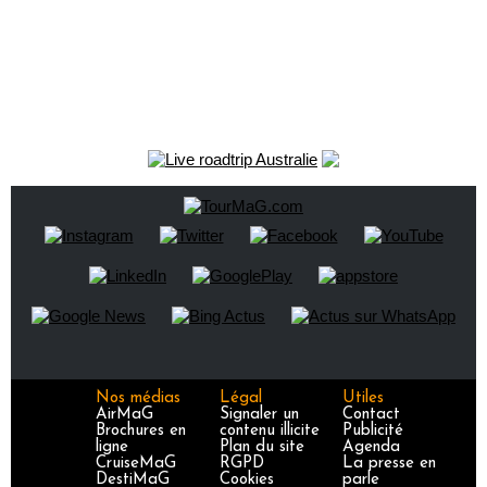
Nos médias
Légal
Utiles
AirMaG
Signaler un
Contact
Brochures en
contenu illicite
Publicité
ligne
Plan du site
Agenda
CruiseMaG
RGPD
La presse en
DestiMaG
Cookies
parle