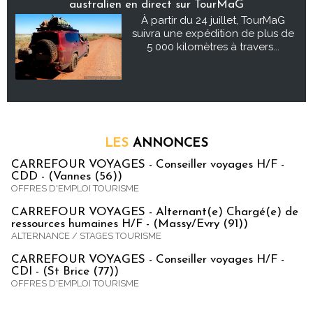
australien en direct sur TourMaG
À partir du 24 juillet, TourMaG
suivra une expédition de plus de
5 000 kilomètres à travers...
LES
ANNONCES
CARREFOUR VOYAGES - Conseiller voyages H/F -
CDD - (Vannes (56))
OFFRES D'EMPLOI TOURISME
CARREFOUR VOYAGES - Alternant(e) Chargé(e) de
ressources humaines H/F - (Massy/Evry (91))
ALTERNANCE / STAGES TOURISME
CARREFOUR VOYAGES - Conseiller voyages H/F -
CDI - (St Brice (77))
OFFRES D'EMPLOI TOURISME