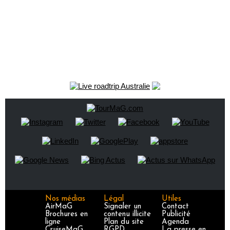
Nos médias
Légal
Utiles
AirMaG
Signaler un
Contact
Brochures en
contenu illicite
Publicité
ligne
Plan du site
Agenda
CruiseMaG
RGPD
La presse en