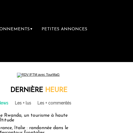
BONNEMENTS
PETITES ANNONCES
▼
emière librairie du voyage
Le groupe Saint
DERNIÈRE
HEURE
News
Les + lus
Les + commentés
e Rwanda, un tourisme à haute
ltitude
rance, Italie : randonnée dans le
ercantour frontalier