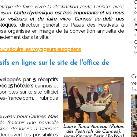
C
atégie de faire vivre la destination toute l'année, avec
v
aison.
Cette dynamique est très importante et va nous
O
x visiteurs et de faire vivre Cannes au-delà des
loques
, directeur général du Palais des Festivals à
A
h
sse organisée en marge de la convention annuelle de
A
ellement dans la ville.
C
v
pour séduire les voyageurs européens
O
fs en ligne sur le site de l'office de
Publi-n
Co
veloppés par 5 réceptifs
ve
c 15 hôteliers
cannois et
fr
onibles sur le site officiel
-france.com, rubrique
nouveau pour Cannes. Mais
de franchir une nouvelle
Laure Toma-Auneau (Palais
me de loisirs à Cannes."
des Festivals de Cannes),
écouvert les possibilités
Jean-Vincent Petit (Ty-Win)