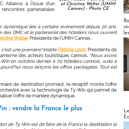
 Alliance à l'issue d'un
et Christine Welter (UMIH
Cannes) - Photo CE
 rencontres partenariales
Bo
e dynamique liée à certains évènement depuis 20 ans.
ré
re des DMC et le partenariat des hôteliers nous ouvrent
le
ristine Welter,
Présidente de l'UMIH Cannes.
, c'est une première"
insiste
Patricia Linot,
Présidente de
namisme des acteurs touristiques cannois.
"Nous avons
Win en octobre dernier à 70 hôteliers cannois, suite à
ujourd'hui nous lançons les offres packagées. Tout est
nnaire de destination promeut, le réceptif monte l'offre
ut orchestré avec la technologie de Ty-Win qui permet de
liser l'offre de manière dynamique.
n : vendre la France le plus
Distribu
Le
Ed
tion de Ty-Win est de faire de la France la destination la