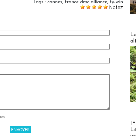
Tags
:
cannes
,
france dmc alliance
,
ty-win
Notez
DESTI
Le
al
res
Product
IF
Li