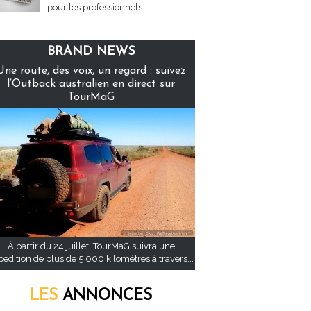
pour les professionnels...
BRAND NEWS
Une route, des voix, un regard : suivez
l’Outback australien en direct sur
TourMaG
À partir du 24 juillet, TourMaG suivra une
pédition de plus de 5 000 kilomètres à travers...
LES
ANNONCES