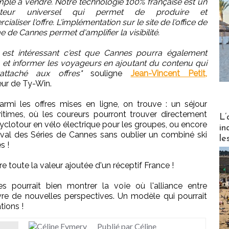
mple à vendre. Notre technologie 100% française est un
cteur universel qui permet de produire et
aliser l'offre. L'implémentation sur le site de l'office de
e de Cannes permet d'amplifier la visibilité.
 est intéressant c'est que Cannes pourra également
r, et informer les voyageurs en ajoutant du contenu qui
attaché aux offres"
souligne
Jean-Vincent Petit,
ur de Ty-Win.
parmi les offres mises en ligne, on trouve : un séjour
Partez
times, où les coureurs pourront trouver directement
L’
yclotour en vélo électrique pour les groupes, ou encore
in
val des Séries de Cannes sans oublier un combiné ski
le
s !
e toute la valeur ajoutée d'un réceptif France !
nes pourrait bien montrer la voie où l'alliance entre
uvre de nouvelles perspectives. Un modèle qui pourrait
tions !
Publié par Céline