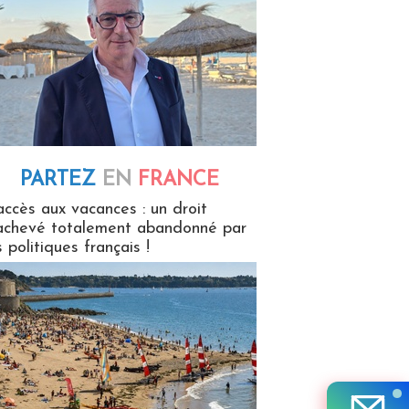
PARTEZ
EN
FRANCE
 en France
accès aux vacances : un droit
achevé totalement abandonné par
s politiques français !