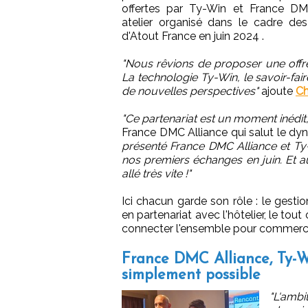
offertes par Ty-Win et France DMC
atelier organisé dans le cadre des
d'Atout France en juin 2024 .
"Nous rêvions de proposer une offr
La technologie Ty-Win, le savoir-fai
de nouvelles perspectives"
ajoute
Ch
"Ce partenariat est un moment inédit
France DMC Alliance qui salut le dy
présenté France DMC Alliance et Ty-
nos premiers échanges en juin. Et a
allé très vite !"
Ici chacun garde son rôle : le gestio
en partenariat avec l'hôtelier, le to
connecter l'ensemble pour commercia
France DMC Alliance, Ty-Wi
simplement possible
"L'ambi