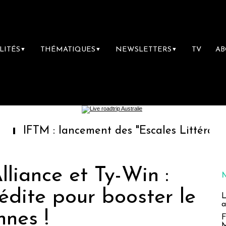
LITÉS
THÉMATIQUES
NEWSLETTERS
TV
A
▼
▼
▼
 : lancement des "Escales Littéraires", la pr
liance et Ty-Win :
nédite pour booster le
L
a
nnes !
F
M