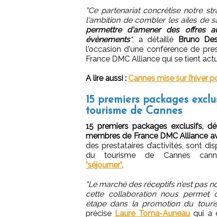
"Ce partenariat concrétise notre str
l'ambition de combler les ailes de s
permettre d'amener des offres au
évènements
"
, a détaillé
Bruno Des
l'occasion d'une conférence de pre
France DMC Alliance qui se tient actu
A lire aussi :
Cannes mise sur l’hiver 
15 premiers packages exclusi
tourisme de Cannes
15 premiers packages exclusifs, dé
membres de France DMC Alliance ave
des prestataires d’activités, sont disp
du tourisme de Cannes cannes
"séjourner"
.
"Le marché des réceptifs n'est pas 
cette collaboration nous permet 
étape dans la promotion du touris
précise
Laure Toma-Auneau
qui a d