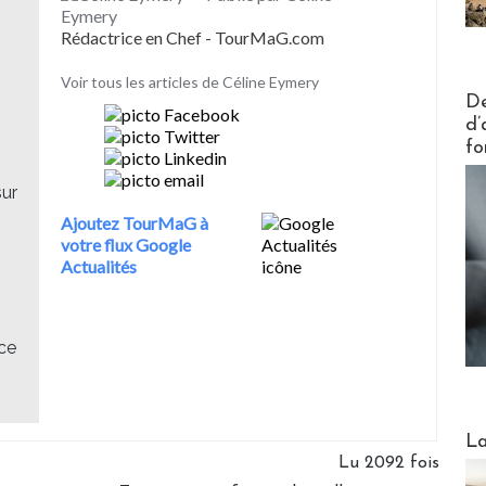
Eymery
Rédactrice en Chef - TourMaG.com
Voir tous les articles de Céline Eymery
Actus V
De
d’
fo
sur
Ajoutez TourMaG à
votre flux Google
Actualités
ce
Webinai
La
Lu 2092 fois