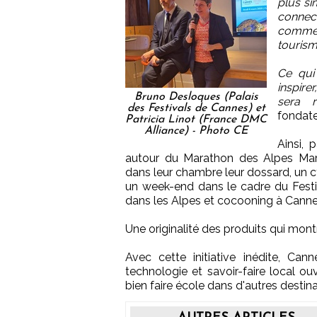
plus si
conne
commerci
tourism
Ce qui
inspire
Bruno Desloques (Palais
sera r
des Festivals de Cannes) et
fondate
Patricia Linot (France DMC
Alliance) - Photo CE
Ainsi, 
autour du Marathon des Alpes Mari
dans leur chambre leur dossard, un c
un week-end dans le cadre du Festi
dans les Alpes et cocooning à Canne
Une originalité des produits qui montr
Avec cette initiative inédite, Can
technologie et savoir-faire local o
bien faire école dans d'autres destina