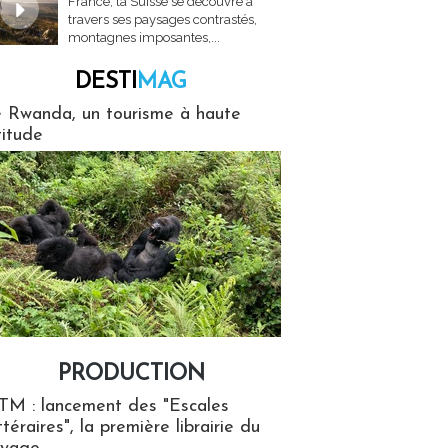
France, la Suisse se découvre à
travers ses paysages contrastés,
montagnes imposantes,...
DESTI
MAG
MAG
 Rwanda, un tourisme à haute
titude
PRODUCTION
ion
TM : lancement des "Escales
ttéraires", la première librairie du