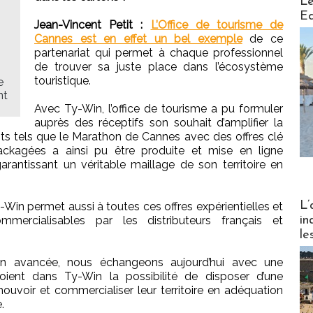
Le
Ed
Jean-Vincent Petit :
L’Office de tourisme de
Cannes est en effet un bel exemple
de ce
partenariat qui permet à chaque professionnel
de trouver sa juste place dans l’écosystème
touristique.
e
nt
Avec Ty-Win, l’office de tourisme a pu formuler
auprès des réceptifs son souhait d’amplifier la
 tels que le Marathon de Cannes avec des offres clé
ackagées a ainsi pu être produite et mise en ligne
garantissant un véritable maillage de son territoire en
Partez
L’
y-Win permet aussi à toutes ces offres expérientielles et
in
mmercialisables par les distributeurs français et
le
ion avancée, nous échangeons aujourd’hui avec une
 voient dans Ty-Win la possibilité de disposer d’une
uvoir et commercialiser leur territoire en adéquation
.