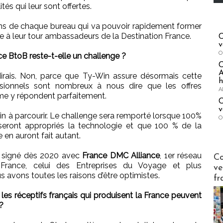
és qui leur sont offertes.
ins de chaque bureau qui va pouvoir rapidement former
re à leur tour ambassadeurs de la Destination France.
C
v
O
nce BtoB reste-t-elle un challenge ?
A
dirais. Non, parce que Ty-Win assure désormais cette
h
essionnels sont nombreux à nous dire que les offres
A
me y répondent parfaitement.
C
v
min à parcourir. Le challenge sera remporté lorsque 100%
O
 seront appropriés la technologie et que 100 % de la
e en auront fait autant.
Publi-n
ue signé dès 2020 avec
France DMC Alliance
, 1er réseau
Co
 France, celui des Entreprises du Voyage et plus
ve
 avons toutes les raisons d’être optimistes.
fr
 réceptifs français qui produisent la France peuvent
 ?