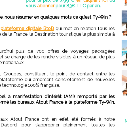
pour le prix de 3,99 €
en cliquant ICI
ou
vous
abonner
pour 83€ TTC par an.
e, nous résumer en quelques mots ce qu’est Ty-Win ?
e
plateforme digitale BtoB
qui met en relation tous les
de la France, la Destination touristique la plus simple à
jourd’hui plus de 700 offres de voyages packagées
et se charge de les rendre visibles à un réseau de plus
ternationaux.
 Groupes, constituent le point de contact entre les
la plateforme qui amorcent concrètement de nouvelles
e technologie 100% française.
l à manifestation d'intérêt (AMI) remporté par les
ormé les bureaux Atout France à la plateforme Ty-Win.
ux Atout France ont en effet été formés à notre
’abord, pour s’approprier pleinement toutes les