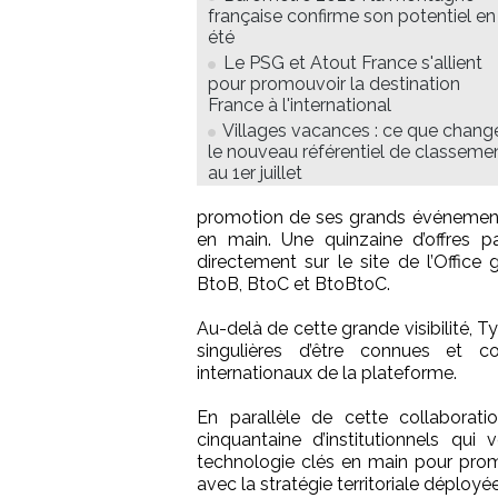
française confirme son potentiel en
été
Le PSG et Atout France s'allient
pour promouvoir la destination
France à l'international
Villages vacances : ce que chang
le nouveau référentiel de classeme
au 1er juillet
promotion de ses grands événements
en main. Une quinzaine d’offres p
directement sur le site de l’Office 
BtoB, BtoC et BtoBtoC.
Au-delà de cette grande visibilité, T
singulières d’être connues et co
internationaux de la plateforme.
En parallèle de cette collaborat
cinquantaine d’institutionnels qui
technologie clés en main pour promo
avec la stratégie territoriale déployée