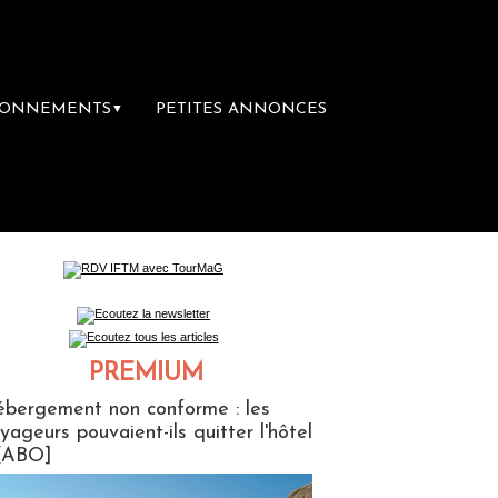
BONNEMENTS
PETITES ANNONCES
▼
remière librairie du voyage
Le groupe Sain
PREMIUM
ABONNES
bergement non conforme : les
yageurs pouvaient-ils quitter l'hôtel
[ABO]