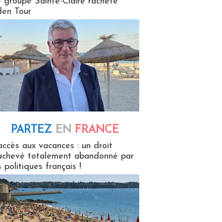
 groupe Sainte-Claire rachète
en Tour
PARTEZ
EN
FRANCE
 en France
accès aux vacances : un droit
achevé totalement abandonné par
s politiques français !