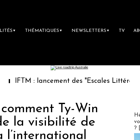
LITÉS
THÉMATIQUES
NEWSLETTERS
TV
A
▼
▼
▼
M : lancement des "Escales Littéraires", la p
: comment Ty-Win
CLUB 
Hé
de la visibilité de
vo
? 
à l’international