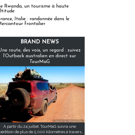
e Rwanda, un tourisme à haute
ltitude
rance, Italie : randonnée dans le
ercantour frontalier
BRAND NEWS
Une route, des voix, un regard : suivez
l’Outback australien en direct sur
TourMaG
À partir du 24 juillet, TourMaG suivra une
pédition de plus de 5 000 kilomètres à travers...