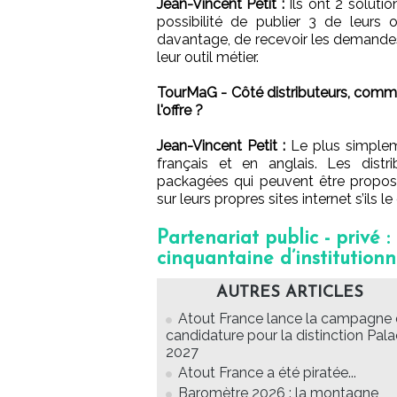
Jean-Vincent Petit :
Ils ont 2 soluti
possibilité de publier 3 de leurs
davantage, de recevoir les demandes
leur outil métier.
TourMaG - Côté distributeurs, comme
l'offre ?
Jean-Vincent Petit :
Le plus simple
français et en anglais. Les distr
packagées qui peuvent être proposé
sur leurs propres sites internet s’ils le
Partenariat public - privé 
cinquantaine d’institutionn
AUTRES ARTICLES
Atout France lance la campagne
candidature pour la distinction Pal
2027
Atout France a été piratée...
Baromètre 2026 : la montagne