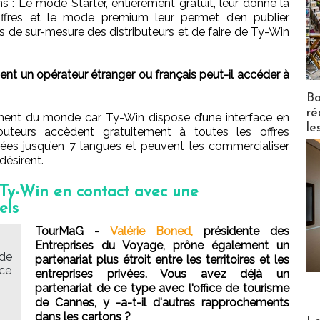
ons : Le mode Starter, entièrement gratuit, leur donne la
 offres et le mode premium leur permet d’en publier
 de sur-mesure des distributeurs et de faire de Ty-Win
nt un opérateur étranger ou français peut-il accéder à
Bo
ré
ment du monde car Ty-Win dispose d’une interface en
le
ibuteurs accèdent gratuitement à toutes les offres
es jusqu’en 7 langues et peuvent les commercialiser
 désirent.
: Ty-Win en contact avec une
els
TourMaG -
Valérie Boned,
présidente des
Entreprises du Voyage, prône également un
 de
partenariat plus étroit entre les territoires et les
ace
entreprises privées. Vous avez déjà un
partenariat de ce type avec l'office de tourisme
de Cannes, y -a-t-il d'autres rapprochements
dans les cartons ?
Distribu