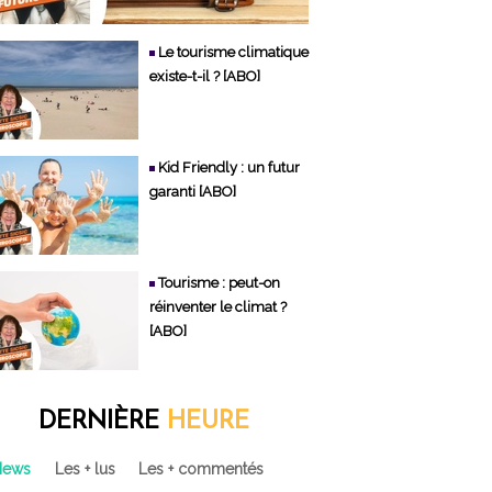
Le tourisme climatique
existe-t-il ? [ABO]
Kid Friendly : un futur
garanti [ABO]
Tourisme : peut-on
réinventer le climat ?
[ABO]
DERNIÈRE
HEURE
News
Les + lus
Les + commentés