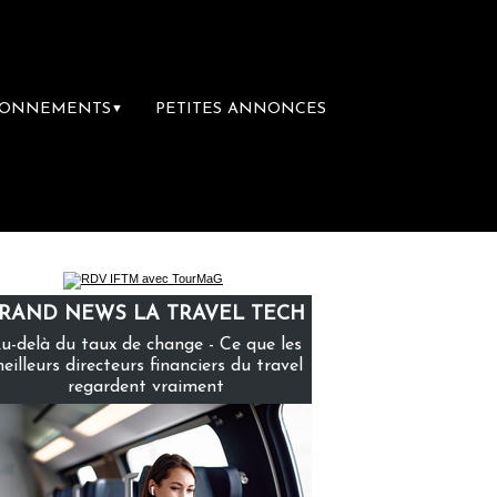
BONNEMENTS
PETITES ANNONCES
▼
ière librairie du voyage
Le groupe Sainte
RAND NEWS LA TRAVEL TECH
u-delà du taux de change - Ce que les
eilleurs directeurs financiers du travel
regardent vraiment