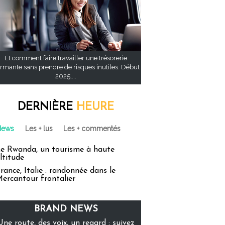
Et comment faire travailler une trésorerie
rmante sans prendre de risques inutiles. Début
2025,...
DERNIÈRE
HEURE
News
Les + lus
Les + commentés
e Rwanda, un tourisme à haute
ltitude
rance, Italie : randonnée dans le
ercantour frontalier
BRAND NEWS
Une route, des voix, un regard : suivez