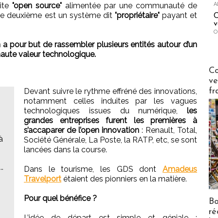
A
dite
"open source"
alimentée par une communauté de
e le deuxième est un système dit
"propriétaire"
payant et
C
v
O
n a pour but de rassembler plusieurs entités autour d’un
haute valeur technologique.
Publi-n
Co
ve
fr
Devant suivre le rythme effréné des innovations,
notamment celles induites par les vagues
technologiques issues du numérique,
les
grandes entreprises furent les premières à
s’accaparer de l’open innovation
: Renault, Total,
à
Société Générale, La Poste, la RATP, etc, se sont
lancées dans la course.
.
Dans le tourisme, les GDS dont
Amadeus
Travelport
étaient des pionniers en la matière.
Pour quel bénéfice ?
Bo
ré
L’idée de départ est simple et géniale :