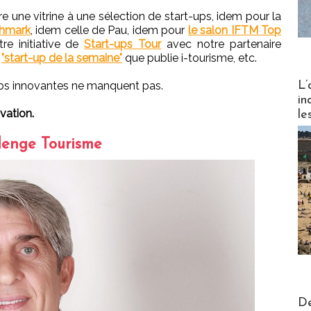
re une vitrine à une sélection de start-ups, idem pour la
hmark
, idem celle de Pau, idem pour
le salon IFTM Top
re initiative de
Start-ups Tour
avec notre partenaire
e
"start-up de la semaine"
que publie i-tourisme, etc.
Partez
L’
ups innovantes ne manquent pas.
in
ovation.
le
lenge Tourisme
Actus V
De