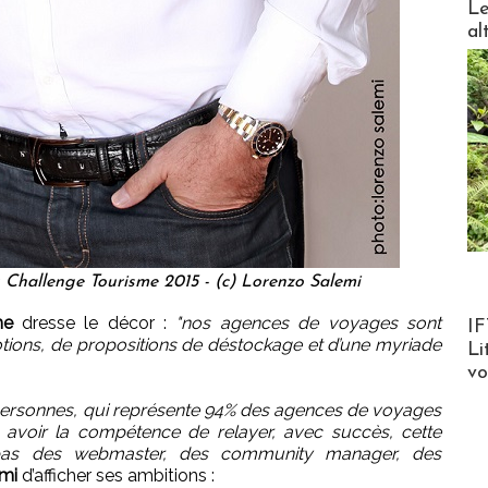
Le
al
u Challenge Tourisme 2015 - (c) Lorenzo Salemi
Product
me
dresse le décor :
"nos agences de voyages sont
IF
otions, de propositions de déstockage et d’une myriade
Li
v
ersonnes, qui représente 94% des agences de voyages
 avoir la compétence de relayer, avec succès, cette
 pas des webmaster, des community manager, des
emi
d’afficher ses ambitions :