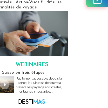
arrivée : Action-Visas fluidifie les
rmalités de voyage
WEBINAIRES
res
 Suisse en trois étapes
Facilement accessible depuis la
France, la Suisse se découvre à
travers ses paysages contrastés,
montagnes imposantes,...
DESTI
MAG
MAG