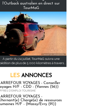
l’Outback australien en direct sur
TourMaG
À partir du 24 juillet, TourMaG suivra une
pédition de plus de 5 000 kilomètres à travers...
LES
ANNONCES
ARREFOUR VOYAGES - Conseiller
oyages H/F - CDD - (Vannes (56))
FFRES D'EMPLOI TOURISME
CARREFOUR VOYAGES -
lternant(e) Chargé(e) de ressources
umaines H/F - (Massy/Evry (91))