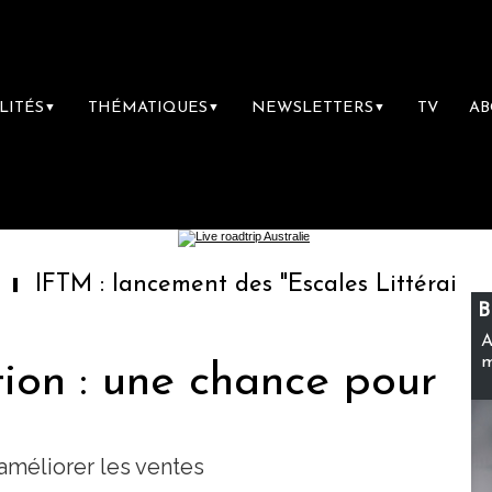
LITÉS
THÉMATIQUES
NEWSLETTERS
TV
A
▼
▼
▼
: lancement des "Escales Littéraires", la prem
B
A
m
ion : une chance pour
améliorer les ventes