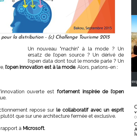
pour la distribution - (c) Challenge Tourisme 2015
Un nouveau "machin" à la mode ? Un
ersatz de l’open source ? Un dérivé de
l’open data dont tout le monde parle ? Un
re,
l’open innovation est à la mode
. Alors, parlons-en :
ex
l'innovation ouverte est
fortement inspirée de l’open
ue.
C
nctionnement repose sur
le collaboratif avec un esprit
v
 plutôt que sur une architecture fermée et exclusive.
O
 rapport à
Microsoft
.
A
h