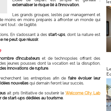
le
externaliser le risque lié à l’innovation
.
Les grands groupes, lestés par management et
t de moins en moins préparés à affronter un monde qui
 tout : de l’agilité.
ditions. En s’adossant à des
start-ups
, dont la nature est
e ne peut que réussir
.
e
nombre d’incubateurs
et de technopoles offrant des
des jeunes pousses dont la vocation est la disruption,
Distribu
 des innovations de rupture
.
Le
Ed
recherchent les entreprises afin de
faire évoluer leur
 idées nouvelles
qui demain feront leur succès.
eus
ait pris l’initiative de soutenir le
Welcome City Lab
ur de start-ups dédiées au tourisme
.