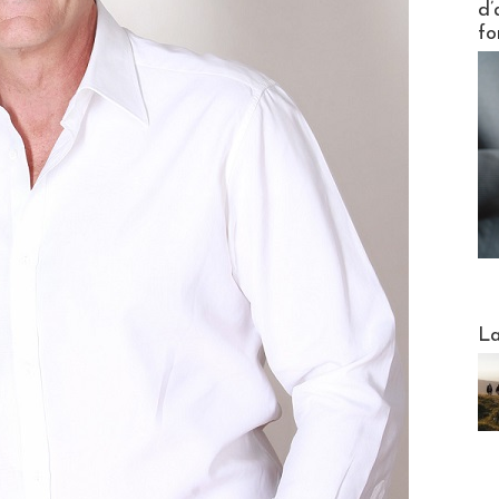
d’
fo
Webinai
La
DESTI