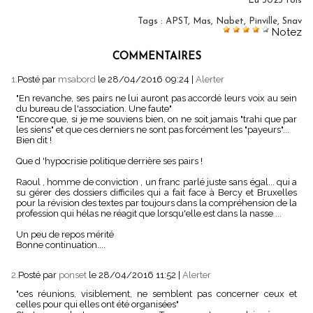
Lu 3023 fois
Tags
:
APST
,
Mas
,
Nabet
,
Pinville
,
Snav
Notez
COMMENTAIRES
1.
Posté par
msabord
le 28/04/2016 09:24
|
Alerter
"En revanche, ses pairs ne lui auront pas accordé leurs voix au sein
du bureau de l'association. Une faute"
"Encore que, si je me souviens bien, on ne soit jamais "trahi que par
les siens" et que ces derniers ne sont pas forcément les "payeurs"...
Bien dit !
Que d 'hypocrisie politique derrière ses pairs !
Raoul , homme de conviction , un franc parlé juste sans égal... qui a
su gérer des dossiers difficiles qui a fait face à Bercy et Bruxelles
pour la révision des textes par toujours dans la compréhension de la
profession qui hélas ne réagit que lorsqu'elle est dans la nasse ...
Un peu de repos mérité
Bonne continuation....
2.
Posté par
ponset
le 28/04/2016 11:52
|
Alerter
"ces réunions, visiblement, ne semblent pas concerner ceux et
celles pour qui elles ont été organisées"