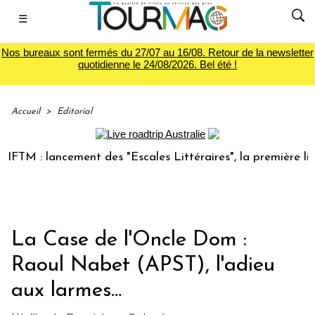
☰
Nos bureaux sont fermés du 27/07 au 16/08. Retour de la newsletter
quotidienne le 24/08/2026. Bel été !
Accueil
>
Editorial
 lancement des "Escales Littéraires", la première librairie 
La Case de l'Oncle Dom :
Raoul Nabet (APST), l'adieu
aux larmes…