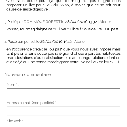
C'est sans doute pour ça que Tourmag n'a pas daigné nous
proposer un live pour l'AG du SNAV, à moins que ce ne soit pour
cause de sieste digestive...
3.
Posté par
DOMINIQUE GOBERT
le 28/04/2016 13:32
|
Alerter
Ponset, Tourmag daigne ce qu'il veut! Libre à vous de lire... Ou pas!
4.
Posté par
ponset
le 28/04/2016 15:12
|
Alerter
en l'occurence c'était le "ou pas" que vous nous avez imposé mais
tant pis on a sans doute pas raté grand chose à part les habituelles
manisfestations d'autosatisfaction et d'autocongratulations dont on
avait déjà eu une bonne rasade grace votre live de l'AG de l'APST ;-)
Nouveau commentaire :
Nom * :
Adresse email (non publiée) * :
Site web :