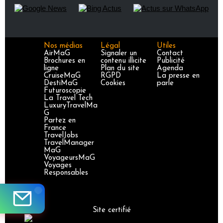
Nos médias
Légal
Utiles
AirMaG
Signaler un
Contact
Brochures en
contenu illicite
Publicité
ligne
Plan du site
Agenda
CruiseMaG
RGPD
La presse en
DestiMaG
Cookies
parle
Futuroscopie
La Travel Tech
LuxuryTravelMa
G
Partez en
France
TravelJobs
TravelManager
MaG
VoyageursMaG
Voyages
Responsables
Site certifié