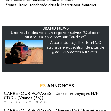
Le Rwanda, un tourisme à haute altitude
France, Italie : randonnée dans le Mercantour frontalier
BRAND NEWS
Une route, des voix, un regard : suivez l’Outback
australien en direct sur TourMaG
À partir du 24 juillet, TourMaG
suivra une expédition de plus de
5 000 kilomètres à travers...
LES
ANNONCES
CARREFOUR VOYAGES - Conseiller voyages H/F -
CDD - (Vannes (56))
OFFRES D'EMPLOI TOURISME
CARREFOUR VOYAGES - Alternant(e) Chargé(e) de