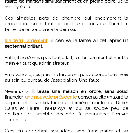
faillite de Marsans simultanément et en pleine poire.
Je le
sais, j'y étais.
Ces aimables pots de chambre qui encombrent la
profession auront tout fait pour le décourager, l'humilier,
tenter de le conduire à la démission.
Il a tenu, largement
et
s'en va, la larme à l'œil, après un
septennat brillant.
Enfin, il ne s'en va pas tout à fait, élu brillamment et haut la
main en tant qu'administrateur.
En revanche, ses pairs ne lui auront pas accordé leurs voix
au sein du bureau de l'association. Une faute...
Néanmoins,
il laisse une maison en ordre, sans souci
financier
,
une nouvelle présidente
consensuelle
(malgré la
surprenante candidature de dernière minute de Didier
Calas et Laure Tré-Hardy) et qui se soucie peu de
politique et semble décidée à poursuivre l'œuvre
accomplie.
Ceci en apportant ses idées, son franc-parler et sa