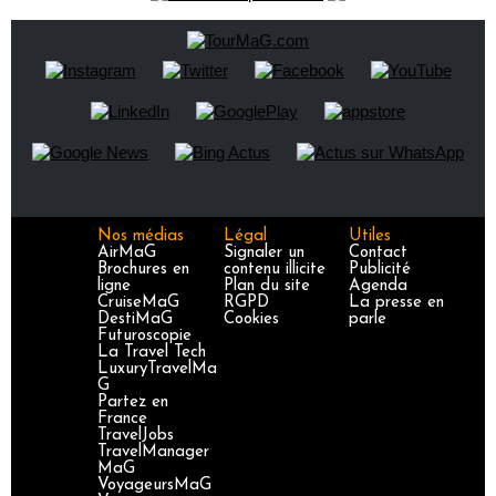
Nos médias
Légal
Utiles
AirMaG
Signaler un
Contact
Brochures en
contenu illicite
Publicité
ligne
Plan du site
Agenda
CruiseMaG
RGPD
La presse en
DestiMaG
Cookies
parle
Futuroscopie
La Travel Tech
LuxuryTravelMa
G
Partez en
France
TravelJobs
TravelManager
MaG
VoyageursMaG