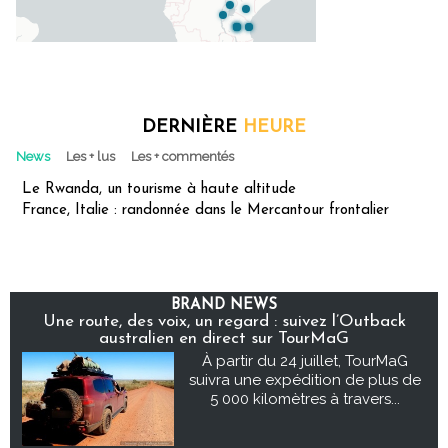
DERNIÈRE
HEURE
News
Les + lus
Les + commentés
Le Rwanda, un tourisme à haute altitude
France, Italie : randonnée dans le Mercantour frontalier
BRAND NEWS
Une route, des voix, un regard : suivez l’Outback
australien en direct sur TourMaG
À partir du 24 juillet, TourMaG
suivra une expédition de plus de
5 000 kilomètres à travers...