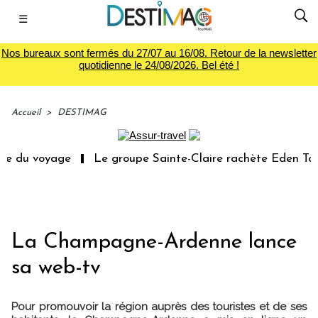
☰
Nos bureaux sont fermés du 27/07 au 16/08. Retour de la newsletter
quotidienne le 24/08/2026. Bel été !
Accueil
>
DESTIMAG
ie du voyage
Le groupe Sainte-Claire rachète Eden Tour
La Champagne-Ardenne lance
sa web-tv
Pour promouvoir la région auprès des touristes et de ses