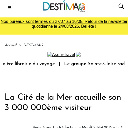
☰
Nos bureaux sont fermés du 27/07 au 16/08. Retour de la newsletter
quotidienne le 24/08/2026. Bel été !
Accueil
>
DESTIMAG
ière librairie du voyage
Le groupe Sainte-Claire rachèt
La Cité de la Mer accueille son
3 000 000ème visiteur
Rédigé par
La Rédaction
le Mardi 5 Mai 2015 à 15:31