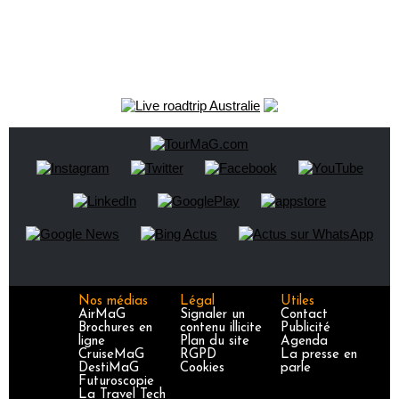
Nos médias
Légal
Utiles
AirMaG
Signaler un
Contact
Brochures en
contenu illicite
Publicité
ligne
Plan du site
Agenda
CruiseMaG
RGPD
La presse en
DestiMaG
Cookies
parle
Futuroscopie
La Travel Tech