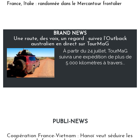
France, Italie : randonnée dans le Mercantour frontalier
BRAND NEWS
Une route, des voix, un regard : suivez l’Outback
australien en direct sur TourMaG
À partir du 24 juillet, TourMaG
suivra une expédition de plus de
5 000 kilomètres à travers...
PUBLI-NEWS
Publi-news
Coopération France-Vietnam : Hanoï veut séduire les