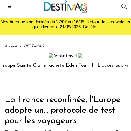
☰
Nos bureaux sont fermés du 27/07 au 16/08. Retour de la newsletter
quotidienne le 24/08/2026. Bel été !
Accueil
>
DESTIMAG
oupe Sainte-Claire rachète Eden Tour
L’accès aux vacan
La France reconfinée, l'Europe
adopte un... protocole de test
pour les voyageurs