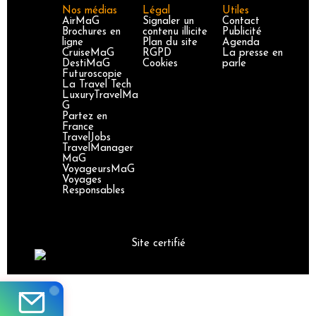
Nos médias
Légal
Utiles
AirMaG
Signaler un
Contact
Brochures en
contenu illicite
Publicité
ligne
Plan du site
Agenda
CruiseMaG
RGPD
La presse en
DestiMaG
Cookies
parle
Futuroscopie
La Travel Tech
LuxuryTravelMa
G
Partez en
France
TravelJobs
TravelManager
MaG
VoyageursMaG
Voyages
Responsables
Site certifié