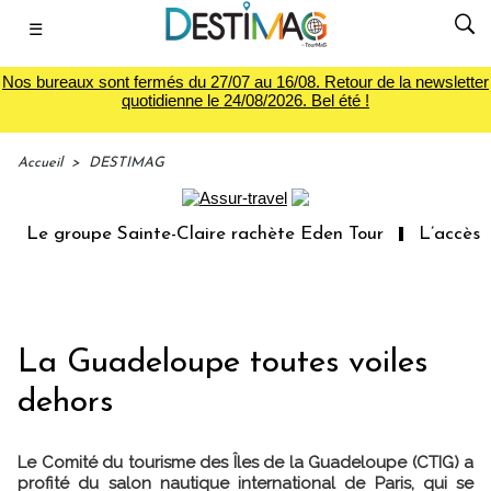
☰
Nos bureaux sont fermés du 27/07 au 16/08. Retour de la newsletter
quotidienne le 24/08/2026. Bel été !
Accueil
>
DESTIMAG
Le groupe Sainte-Claire rachète Eden Tour
L’accès aux
La Guadeloupe toutes voiles
dehors
Le Comité du tourisme des Îles de la Guadeloupe (CTIG) a
profité du salon nautique international de Paris, qui se