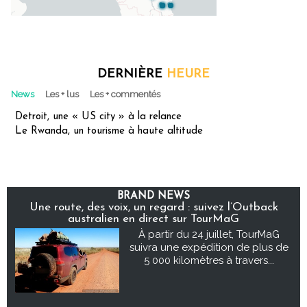
DERNIÈRE
HEURE
News
Les + lus
Les + commentés
Detroit, une « US city » à la relance
Le Rwanda, un tourisme à haute altitude
BRAND NEWS
Une route, des voix, un regard : suivez l’Outback
australien en direct sur TourMaG
À partir du 24 juillet, TourMaG
suivra une expédition de plus de
5 000 kilomètres à travers...