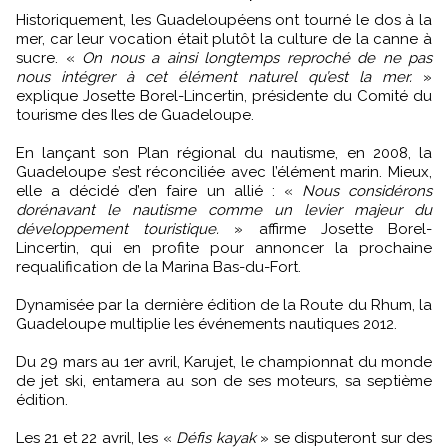
Historiquement, les Guadeloupéens ont tourné le dos à la
mer, car leur vocation était plutôt la culture de la canne à
sucre. «
On nous a ainsi longtemps reproché de ne pas
nous intégrer à cet élément naturel qu’est la mer.
»
explique Josette Borel-Lincertin, présidente du Comité du
tourisme des Iles de Guadeloupe.
En lançant son Plan régional du nautisme, en 2008, la
Guadeloupe s’est réconciliée avec l’élément marin. Mieux,
elle a décidé d’en faire un allié : «
Nous considérons
dorénavant le nautisme comme un levier majeur du
développement touristique.
» affirme Josette Borel-
Lincertin, qui en profite pour annoncer la prochaine
requalification de la Marina Bas-du-Fort.
Dynamisée par la dernière édition de la Route du Rhum, la
Guadeloupe multiplie les événements nautiques 2012.
Du 29 mars au 1er avril, Karujet, le championnat du monde
de jet ski, entamera au son de ses moteurs, sa septième
édition.
Les 21 et 22 avril, les «
Défis kayak
» se disputeront sur des