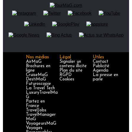
Nos médias
Légal
Utiles
AirMaG
Signaler un
Contact
Brochures en
contenu illicite
Publicité
ligne
Plan du site
Agenda
CruiseMaG
RGPD
La presse en
DestiMaG
Cookies
parle
Futuroscopie
La Travel Tech
LuxuryTravelMa
G
Partez en
France
TravelJobs
TravelManager
MaG
VoyageursMaG
Voyages