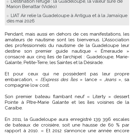
Destination refuge : la Guadeloupe, la valeur sûre de
Marion Benattar (Vidéo)
LIAT Air relie la Guadeloupe à Antigua et à la Jamaïque
dès mai 2026
Pendant, mais aussi en dehors de ces manifestations, les
amateurs de nautisme sont les bienvenus. L’Association
des professionnels du nautisme de la Guadeloupe leur
destine son premier guide nautique « Émeraude »
consacré aux cinq îles de l’archipel : Guadeloupe, Marie-
Galante, Petite-Terre, les Saintes et la Désirade.
Et pour ceux qui ne possèdent pas leur propre
embarcation, «
l’Express des Îles
» lance «
Jeans
», sa
compagnie low cost.
Son premier bateau flambant neuf « Literty » dessert
Pointe à Pître-Marie Galante et les îles voisines de la
Caraïbe.
En 2011, la Guadeloupe aura enregistré 139 396 escales
de bateaux de croisière, soit une hausse de 60 % par
rapport à 2010. « Et 2012 s’annonce une année encore