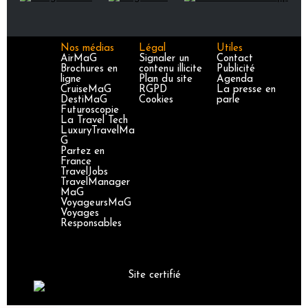
Nos médias
Légal
Utiles
AirMaG
Signaler un
Contact
Brochures en
contenu illicite
Publicité
ligne
Plan du site
Agenda
CruiseMaG
RGPD
La presse en
DestiMaG
Cookies
parle
Futuroscopie
La Travel Tech
LuxuryTravelMa
G
Partez en
France
TravelJobs
TravelManager
MaG
VoyageursMaG
Voyages
Responsables
Site certifié