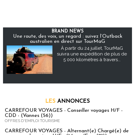
BRAND NEWS
Une route, des voix, un regard : suivez l’Outback
australien en direct sur TourMaG
À partir du 24 juillet, TourMaG
suivra une expédition de plus de
5 000 kilomètres à travers...
LES
ANNONCES
CARREFOUR VOYAGES - Conseiller voyages H/F -
CDD - (Vannes (56))
OFFRES D'EMPLOI TOURISME
CARREFOUR VOYAGES - Alternant(e) Chargé(e) de