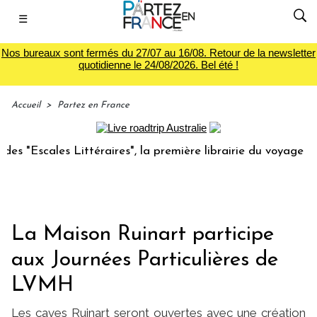
☰
Nos bureaux sont fermés du 27/07 au 16/08. Retour de la newsletter
quotidienne le 24/08/2026. Bel été !
Accueil
>
Partez en France
s Littéraires", la première librairie du voyage
Le group
La Maison Ruinart participe
aux Journées Particulières de
LVMH
Les caves Ruinart seront ouvertes avec une création