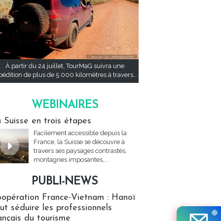
À partir du 24 juillet, TourMaG suivra une
pédition de plus de 5 000 kilomètres à travers...
WEBINAIRES
res
 Suisse en trois étapes
Facilement accessible depuis la
France, la Suisse se découvre à
travers ses paysages contrastés,
montagnes imposantes,...
PUBLI-NEWS
ews
opération France-Vietnam : Hanoï
ut séduire les professionnels
ançais du tourisme