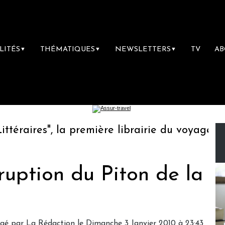
LITÉS
THÉMATIQUES
NEWSLETTERS
TV
A
▼
▼
▼
aires", la première librairie du voyage
Le
ruption du Piton de la
igé par
La Rédaction
le Dimanche 3 Janvier 2010 à 23:43