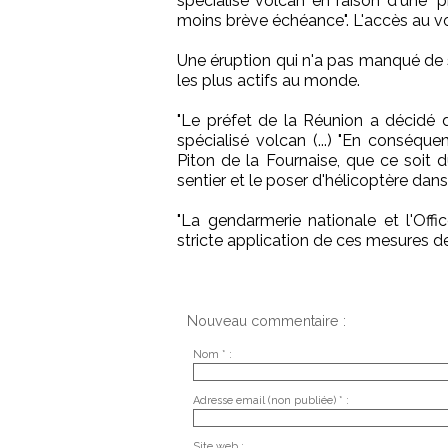
spécialisé volcan en raison d'une "p
moins brève échéance". L'accès au vo
Une éruption qui n'a pas manqué de s
les plus actifs au monde.
"Le préfet de la Réunion a décidé 
spécialisé volcan (...) "En conséque
Piton de la Fournaise, que ce soit
sentier et le poser d'hélicoptère dans
"La gendarmerie nationale et l'Offi
stricte application de ces mesures de 
Nouveau commentaire :
Nom * :
Adresse email (non publiée) * :
Site web :