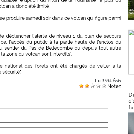
robable" éruption du Piton de la Fournaise, "à plus ou
lcan a donc été limité.
e produire samedi soir dans ce volcan qui figure parmi
de déclencher l'alerte de niveau 1 du plan de secours
nce, l'accès du public à la partie haute de l'enclos du
 du sentier du Pas de Bellecombe ou depuis tout autre
 la zone du volcan sont interdits".
ce national des forets ont été chargés de veiller à la
sécurité".
Lu 3534 fois
Notez
Actus V
De
d’
fo