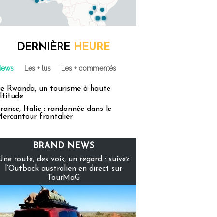
DERNIÈRE
HEURE
News
Les + lus
Les + commentés
e Rwanda, un tourisme à haute
ltitude
rance, Italie : randonnée dans le
ercantour frontalier
BRAND NEWS
Une route, des voix, un regard : suivez
l’Outback australien en direct sur
TourMaG