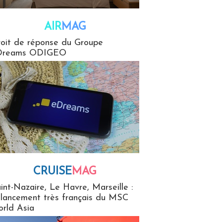
AIR
MAG
G
oit de réponse du Groupe
Dreams ODIGEO
CRUISE
MAG
MaG
int-Nazaire, Le Havre, Marseille :
 lancement très français du MSC
rld Asia