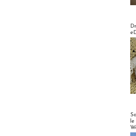
AirMa
Dr
e
Cruise
Sa
le
Wo