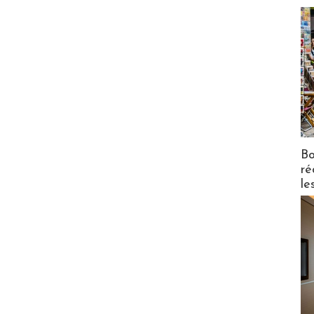
Bo
ré
le