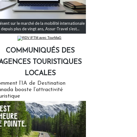
ésent sur le marché de la mobilité internationale
depuis plus de vingt ans, Assur-Travel s'est...
COMMUNIQUÉS DES
AGENCES TOURISTIQUES
LOCALES
qués des agences touristiques locales
mment l’IA de Destination
nada booste l’attractivité
uristique