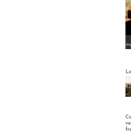
ex
Webinai
La
Publi-n
Co
ve
fr