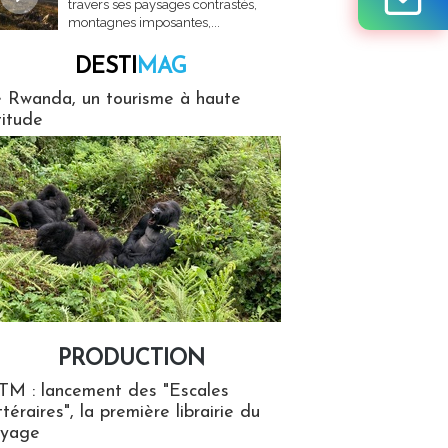
travers ses paysages contrastés,
montagnes imposantes,...
DESTI
MAG
MAG
 Rwanda, un tourisme à haute
titude
PRODUCTION
ion
TM : lancement des "Escales
ttéraires", la première librairie du
oyage