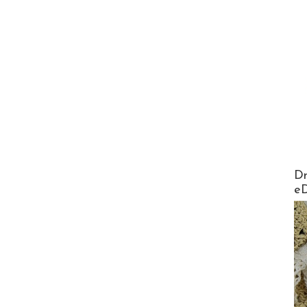
AirMa
Dr
e