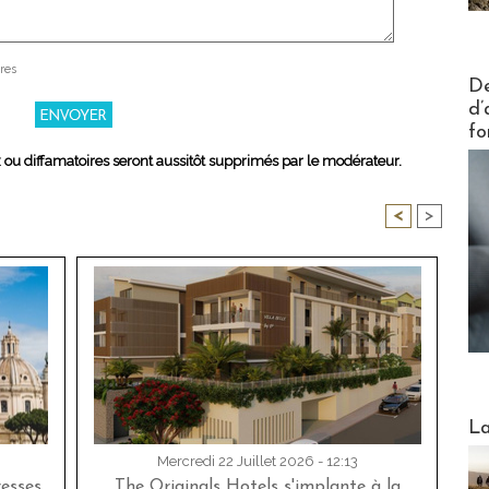
res
Actus V
De
d’
fo
x ou diffamatoires seront aussitôt supprimés par le modérateur.
<
>
Webinai
La
Mercredi 22 Juillet 2026 - 12:13
esses
The Originals Hotels s'implante à la