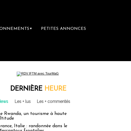
BONNEMENTS
PETITES ANNONCES
▼
ère librairie du voyage
Le groupe Sainte-C
DERNIÈRE
HEURE
News
Les + lus
Les + commentés
e Rwanda, un tourisme à haute
ltitude
rance, Italie : randonnée dans le
ercantour frontalier