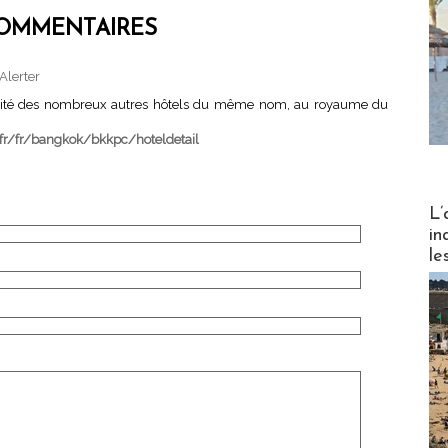
OMMENTAIRES
Alerter
ticité des nombreux autres hôtels du même nom, au royaume du
fr/fr/bangkok/bkkpc/hoteldetail
Partez
L’
in
le