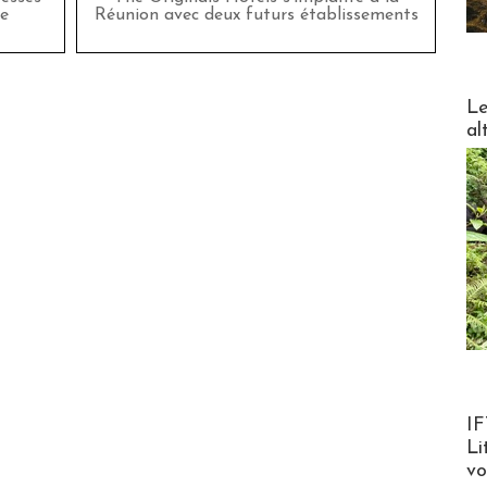
e
Réunion avec deux futurs établissements
DESTI
Le
al
Product
IF
Li
v