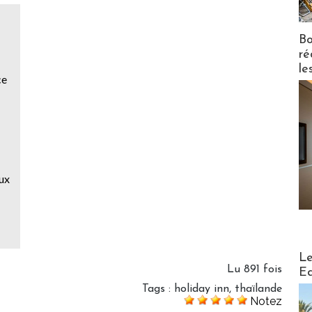
Bo
ré
le
ce
aux
Distribu
Le
Lu 891 fois
Ed
Tags
:
holiday inn
,
thaïlande
Notez