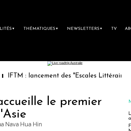
LITÉS
THÉMATIQUES
NEWSLETTERS
TV
A
▼
▼
▼
lancement des "Escales Littéraires", la premi
ccueille le premier
'Asie
L
a
na Nava Hua Hin
F
M