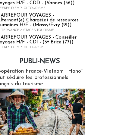
oyages H/F - CDD - (Vannes (56))
FFRES D'EMPLOI TOURISME
CARREFOUR VOYAGES -
lternant(e) Chargé(e) de ressources
umaines H/F - (Massy/Evry (91))
LTERNANCE / STAGES TOURISME
ARREFOUR VOYAGES - Conseiller
oyages H/F - CDI - (St Brice (77))
FFRES D'EMPLOI TOURISME
PUBLI-NEWS
ews
opération France-Vietnam : Hanoï
ut séduire les professionnels
ançais du tourisme