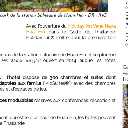
v
O
park de la station balnéaire de Huan Hin - DR : IHG
A
h
Avec l'ouverture du
Holiday Inn Vana Nava
A
Hua Hin
dans le Golfe de Thaïlande,
C
Holiday Inn® s'offre pour la première fois
v
O
ux pas de la station balnéaire de Huan Hin et surplombe
Hin Water Jungle"
, ouvert en 2014, auquel les hôtes
Publi-n
Co
ve
ial,
l'hôtel dispose de 300 chambres et suites dont
fr
daptées aux famille
("KidSuites®") avec des chambres
es et d'espaces de jeu.
ces modulables
réservés aux conférences, réception et
ment, qui est le plus haut de Huan Hin, les hôtes peuvent
de Thaïlande.