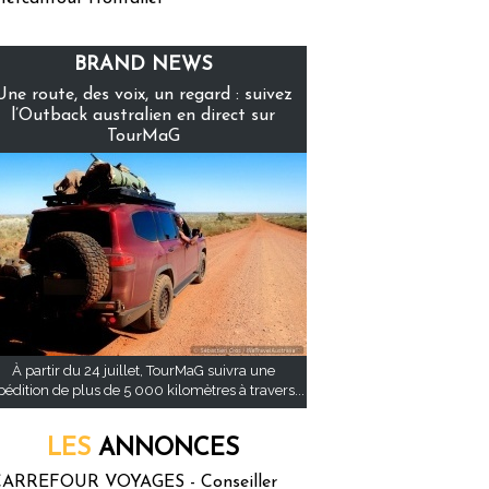
BRAND NEWS
Une route, des voix, un regard : suivez
l’Outback australien en direct sur
TourMaG
À partir du 24 juillet, TourMaG suivra une
pédition de plus de 5 000 kilomètres à travers...
LES
ANNONCES
ARREFOUR VOYAGES - Conseiller