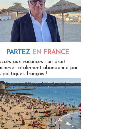
PARTEZ
EN
FRANCE
 en France
accès aux vacances : un droit
achevé totalement abandonné par
s politiques français !