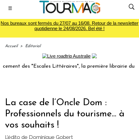
☰
Nos bureaux sont fermés du 27/07 au 16/08. Retour de la newsletter
quotidienne le 24/08/2026. Bel été !
Accueil
>
Editorial
des "Escales Littéraires", la première librairie du voyage
La case de l’Oncle Dom :
Professionnels du tourisme... à
vos souhaits !
L’édito de Dominique Gobert