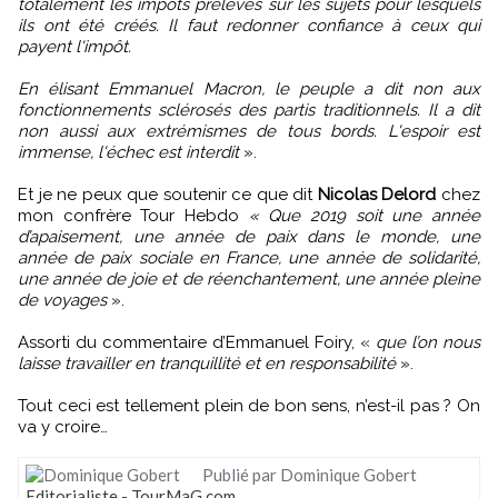
totalement les impôts prélevés sur les sujets pour lesquels
ils ont été créés. Il faut redonner confiance à ceux qui
payent l'impôt.
En élisant Emmanuel Macron, le peuple a dit non aux
fonctionnements sclérosés des partis traditionnels. Il a dit
non aussi aux extrémismes de tous bords. L'espoir est
immense, l'échec est interdit
».
Et je ne peux que soutenir ce que dit
Nicolas Delord
chez
mon confrère Tour Hebdo
« Que 2019 soit une année
d’apaisement, une année de paix dans le monde, une
année de paix sociale en France, une année de solidarité,
une année de joie et de réenchantement, une année pleine
de voyages
».
Assorti du commentaire d’Emmanuel Foiry, «
que l’on nous
laisse travailler en tranquillité et en responsabilité
».
Tout ceci est tellement plein de bon sens, n’est-il pas ? On
va y croire…
Publié par Dominique Gobert
Editorialiste - TourMaG.com