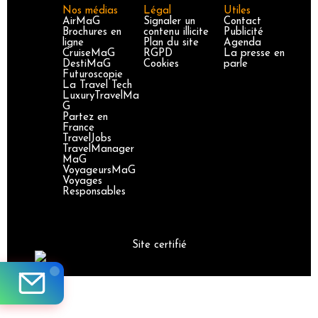
Nos médias
Légal
Utiles
AirMaG
Signaler un
Contact
Brochures en
contenu illicite
Publicité
ligne
Plan du site
Agenda
CruiseMaG
RGPD
La presse en
DestiMaG
Cookies
parle
Futuroscopie
La Travel Tech
LuxuryTravelMa
G
Partez en
France
TravelJobs
TravelManager
MaG
VoyageursMaG
Voyages
Responsables
Site certifié