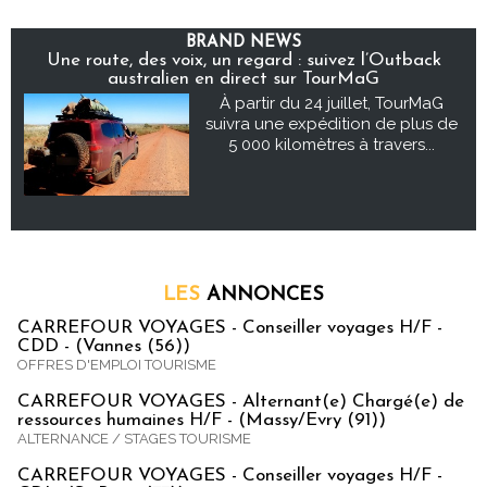
BRAND NEWS
Une route, des voix, un regard : suivez l’Outback
australien en direct sur TourMaG
À partir du 24 juillet, TourMaG
suivra une expédition de plus de
5 000 kilomètres à travers...
LES
ANNONCES
CARREFOUR VOYAGES - Conseiller voyages H/F -
CDD - (Vannes (56))
OFFRES D'EMPLOI TOURISME
CARREFOUR VOYAGES - Alternant(e) Chargé(e) de
ressources humaines H/F - (Massy/Evry (91))
ALTERNANCE / STAGES TOURISME
CARREFOUR VOYAGES - Conseiller voyages H/F -