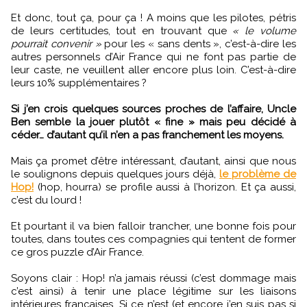
Et donc, tout ça, pour ça ! A moins que les pilotes, pétris
de leurs certitudes, tout en trouvant que
« le volume
pourrait convenir »
pour les « sans dents », c’est-à-dire les
autres personnels d’Air France qui ne font pas partie de
leur caste, ne veuillent aller encore plus loin. C’est-à-dire
leurs 10% supplémentaires ?
Si j’en crois quelques sources proches de l’affaire, Uncle
Ben semble la jouer plutôt « fine » mais peu décidé à
céder… d’autant qu’il n’en a pas franchement les moyens.
Mais ça promet d’être intéressant, d’autant, ainsi que nous
le soulignons depuis quelques jours déjà,
le problème de
Hop!
(hop, hourra) se profile aussi à l’horizon. Et ça aussi,
c’est du lourd !
Et pourtant il va bien falloir trancher, une bonne fois pour
toutes, dans toutes ces compagnies qui tentent de former
ce gros puzzle d’Air France.
Soyons clair : Hop! n’a jamais réussi (c’est dommage mais
c’est ainsi) à tenir une place légitime sur les liaisons
intérieures françaises. Si ce n’est (et encore j’en suis pas si