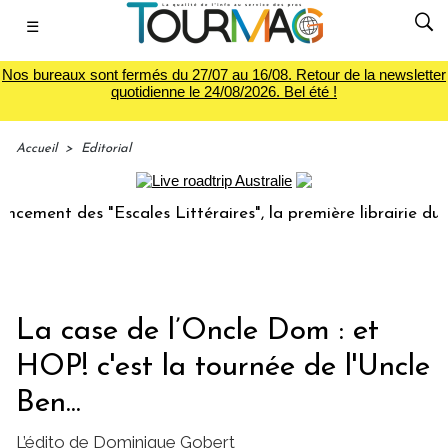
☰
Nos bureaux sont fermés du 27/07 au 16/08. Retour de la newsletter
quotidienne le 24/08/2026. Bel été !
Accueil
>
Editorial
des "Escales Littéraires", la première librairie du voyage
La case de l’Oncle Dom : et
HOP! c'est la tournée de l'Uncle
Ben...
L’édito de Dominique Gobert