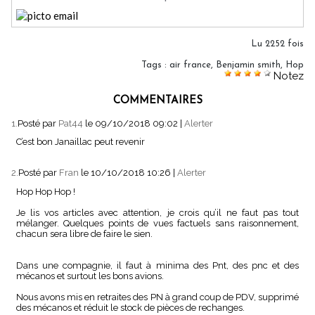
Lu 2252 fois
Tags
:
air france
,
Benjamin smith
,
Hop
Notez
COMMENTAIRES
1.
Posté par
Pat44
le 09/10/2018 09:02
|
Alerter
C’est bon Janaillac peut revenir
2.
Posté par
Fran
le 10/10/2018 10:26
|
Alerter
Hop Hop Hop !
Je lis vos articles avec attention, je crois qu’il ne faut pas tout
mélanger. Quelques points de vues factuels sans raisonnement,
chacun sera libre de faire le sien.
Dans une compagnie, il faut à minima des Pnt, des pnc et des
mécanos et surtout les bons avions.
Nous avons mis en retraites des PN à grand coup de PDV, supprimé
des mécanos et réduit le stock de pièces de rechanges.