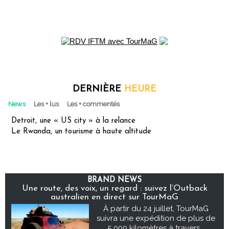
DERNIÈRE
HEURE
News
Les + lus
Les + commentés
Detroit, une « US city » à la relance
Le Rwanda, un tourisme à haute altitude
BRAND NEWS
Une route, des voix, un regard : suivez l’Outback
australien en direct sur TourMaG
À partir du 24 juillet, TourMaG
suivra une expédition de plus de
5 000 kilomètres à travers...