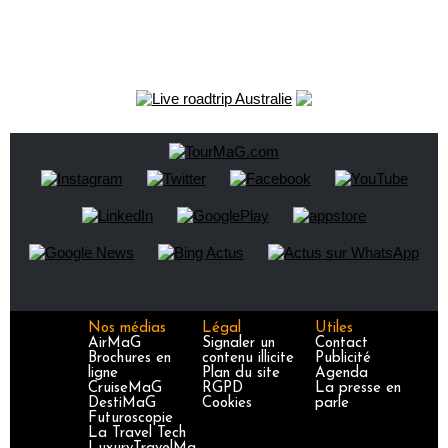
Nos médias
Légal
Utiles
AirMaG
Signaler un
Contact
Brochures en
contenu illicite
Publicité
ligne
Plan du site
Agenda
CruiseMaG
RGPD
La presse en
DestiMaG
Cookies
parle
Futuroscopie
La Travel Tech