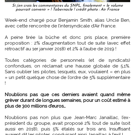
Si j’en crois les commentaires du SNPL, finalement « le volume
pourrait convenir » ! Tabernacle ! crédit photo : Air France
Week-end chargé pour Benjamin Smith, alias Uncle Ben,
avec cette rencontre de l’intersyndicale d’Air France.
A peine tirée la bûche et donc pris place, première
proposition : 2% d’augmentation tout de suite (avec effet
rétroactif au 1er janvier 2018) et 2% à l’aube de 2019 !
Toutes catégories de personnels (et de syndicats)
confondues, on réclamait une hausse globale de 5,1%.
Sans oublier les pilotes, lesquels, eux, voulaient « en plus
» un petit quelque chose de l’ordre de 5% supplémentaire
!
N’oublions pas que ces derniers avaient quand même
grèver durant de longues semaines, pour un coût estimé à
plus de 300 millions d’euros…
N’oublions pas non plus que Jean-Marc Janaillac, l’ex-
président du groupe, avait proposé 2% tout de suite (soit
aussi en 2018), puis 5% étalés sur trois ans. Insuffisant
avaient dit les pilotes, conduisant ainsi Janaillac à l’exil !