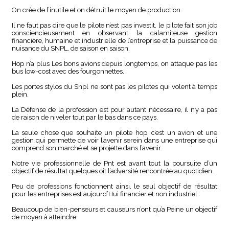
On crée de l’inutile et on détruit le moyen de production.
Il ne faut pas dire que le pilote n’est pas investit, le pilote fait son job
consciencieusement en observant la calamiteuse gestion
financière, humaine et industrielle de l’entreprise et la puissance de
nuisance du SNPL, de saison en saison.
Hop n’a plus Les bons avions depuis longtemps, on attaque pas les
bus low-cost avec des fourgonnettes.
Les portes stylos du Snpl ne sont pas les pilotes qui volent à temps
plein.
La Défense de la profession est pour autant nécessaire, il n’y a pas
de raison de niveler tout par le bas dans ce pays.
La seule chose que souhaite un pilote hop, c’est un avion et une
gestion qui permette de voir l’avenir serein dans une entreprise qui
comprend son marché et se projette dans l’avenir.
Notre vie professionnelle de Pnt est avant tout la poursuite d’un
objectif de résultat quelques oit l’adversité rencontrée au quotidien.
Peu de professions fonctionnent ainsi, le seul objectif de résultat
pour les entreprises est aujourd’Hui financier et non industriel.
Beaucoup de bien-penseurs et causeurs n’ont qu’a Peine un objectif
de moyen à atteindre.