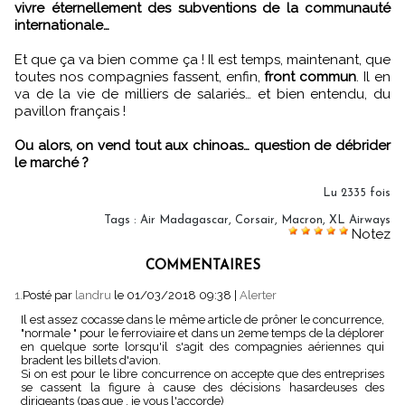
vivre éternellement des subventions de la communauté
internationale…
Et que ça va bien comme ça ! Il est temps, maintenant, que
toutes nos compagnies fassent, enfin,
front commun
. Il en
va de la vie de milliers de salariés… et bien entendu, du
pavillon français !
Ou alors, on vend tout aux chinoas… question de débrider
le marché ?
Lu 2335 fois
Tags
:
Air Madagascar
,
Corsair
,
Macron
,
XL Airways
Notez
COMMENTAIRES
1.
Posté par
landru
le 01/03/2018 09:38
|
Alerter
Il est assez cocasse dans le même article de prôner le concurrence,
"normale " pour le ferroviaire et dans un 2eme temps de la déplorer
en quelque sorte lorsqu'il s'agit des compagnies aériennes qui
bradent les billets d'avion.
Si on est pour le libre concurrence on accepte que des entreprises
se cassent la figure à cause des décisions hasardeuses des
dirigeants (pas que , je vous l'accorde)