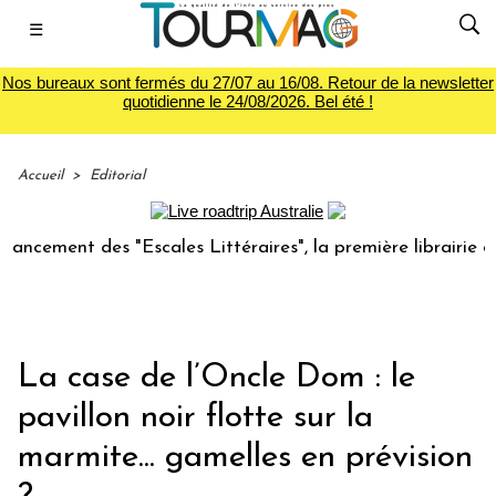
☰
Nos bureaux sont fermés du 27/07 au 16/08. Retour de la newsletter
quotidienne le 24/08/2026. Bel été !
Accueil
>
Editorial
t des "Escales Littéraires", la première librairie du voyage
La case de l’Oncle Dom : le
pavillon noir flotte sur la
marmite... gamelles en prévision