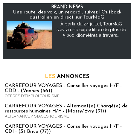
BRAND NEWS
Une route, des voix, un regard : suivez l’Outback
australien en direct sur TourMaG
À partir du 24 juillet, TourMaG
suivra une expédition de plus de
5 000 kilomètres à travers...
LES
ANNONCES
CARREFOUR VOYAGES - Conseiller voyages H/F -
CDD - (Vannes (56))
OFFRES D'EMPLOI TOURISME
CARREFOUR VOYAGES - Alternant(e) Chargé(e) de
ressources humaines H/F - (Massy/Evry (91))
ALTERNANCE / STAGES TOURISME
CARREFOUR VOYAGES - Conseiller voyages H/F -
CDI - (St Brice (77))