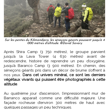
Sur les pentes du Kilimandjaro, les séneçons géants poussent jusqu'à 4
000 mètres d'altitude. ©David Savary
Après Shira Camp (3 750 mètres), le groupe parvient
jusqu’à la Lava Tower (4 630 mètres) avant de
redescendre, histoire de reprendre un peu d’oxygène,
jusqu’à Baranco Camp (3 900 mètres). En chemin, des
séneçons géants pris dans un décor de brume s’offrent à
nos yeux.
Dans cet univers minéral, ce sont les derniers
végétaux vivants qui puissent être photographiés à cette
altitude
.
Au quatrième jour d’ascension, l’impressionnant mur de
Barranco apparait comme une difficulté majeure. Une
façade rocheuse d’environ 300 mètres de haut avec
quelques passages un peu techniques.