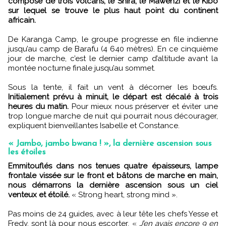
composé de trois volcans, le Shira, le Mawenzi et le Kibo
sur lequel se trouve le plus haut point du continent
africain.
De Karanga Camp, le groupe progresse en file indienne
jusqu’au camp de Barafu (4 640 mètres). En ce cinquième
jour de marche, c’est le dernier camp d’altitude avant la
montée nocturne finale jusqu’au sommet.
Sous la tente, il fait un vent à décorner les bœufs.
Initialement prévu à minuit, le départ est décalé à trois
heures du matin.
Pour mieux nous préserver et éviter une
trop longue marche de nuit qui pourrait nous décourager,
expliquent bienveillantes Isabelle et Constance.
« Jambo, jambo bwana ! », la dernière ascension sous
les étoiles
Emmitouflés dans nos tenues quatre épaisseurs, lampe
frontale vissée sur le front et bâtons de marche en main,
nous démarrons la dernière ascension sous un ciel
venteux et étoilé.
« Strong heart, strong mind ».
Pas moins de 24 guides, avec à leur tête les chefs Yesse et
Fredy, sont là pour nous escorter. «
J’en avais encore 9 en