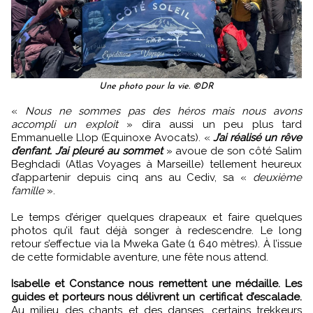
Une photo pour la vie. ©DR
«
Nous ne sommes pas des héros mais nous avons
accompli un exploit
» dira aussi un peu plus tard
Emmanuelle Llop (Equinoxe Avocats). «
J’ai réalisé un rêve
d’enfant. J’ai pleuré au sommet
» avoue de son côté Salim
Beghdadi (Atlas Voyages à Marseille) tellement heureux
d’appartenir depuis cinq ans au Cediv, sa «
deuxième
famille
».
Le temps d’ériger quelques drapeaux et faire quelques
photos qu’il faut déjà songer à redescendre. Le long
retour s’effectue via la Mweka Gate (1 640 mètres). À l’issue
de cette formidable aventure, une fête nous attend.
Isabelle et Constance nous remettent une médaille. Les
guides et porteurs nous délivrent un certificat d’escalade.
Au milieu des chants et des danses, certains trekkeurs