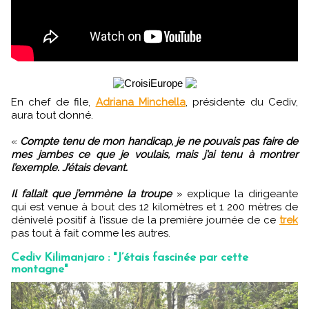
En chef de file,
Adriana Minchella
, présidente du Cediv,
aura tout donné.
«
Compte tenu de mon handicap, je ne pouvais pas faire de
mes jambes ce que je voulais, mais j’ai tenu à montrer
l’exemple. J’étais devant.
Il fallait que j’emmène la troupe
» explique la dirigeante
qui est venue à bout des 12 kilomètres et 1 200 mètres de
dénivelé positif à l’issue de la première journée de ce
trek
pas tout à fait comme les autres.
Cediv Kilimanjaro : "J’étais fascinée par cette
montagne"