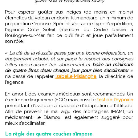
guides Yesse et Fredy. ©David Savary
Pour espérer goûter aux neiges (de moins en moins)
éternelles du volcan endormi Kilimandjaro, un minimum de
préparation s’impose. Spécialisée sur ce type d’expédition,
l’agence Côté Soleil (membre du Cediv) basée à
Boulogne-sur-Mer fait ce qu’il faut et joue parfaitement
son rôle.
«
La clé de la réussite passe par une bonne préparation, un
équipement adapté, et sur place le respect des consignes
telles que marcher très doucement et
boire un minimum
de quatre litres d’eau chaque jour pour bien s’acclimater
»
n’a cessé de rappeler
Isabelle Mislanghe
, la directrice de
l’agence.
En amont, des examens médicaux sont recommandés. Un
électrocardiogramme (ECG) mais aussi le
test de l’hypoxie
permettant d’évaluer sa capacité d’adaptation à l’altitude.
Afin de prévenir le mal aigu des montagnes (MAM), un
médicament, le Diamox, est également suggéré pour
mieux s’acclimater.
La règle des quatre couches s’impose