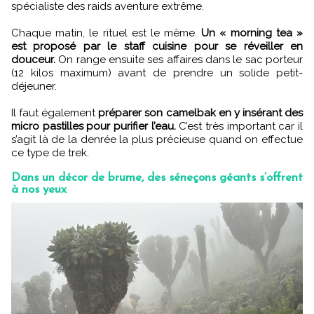
spécialiste des raids aventure extrême.
Chaque matin, le rituel est le même.
Un « morning tea »
est proposé par le staff cuisine pour se réveiller en
douceur.
On range ensuite ses affaires dans le sac porteur
(12 kilos maximum) avant de prendre un solide petit-
déjeuner.
Il faut également
préparer son camelbak en y insérant des
micro pastilles pour purifier l’eau.
C’est très important car il
s’agit là de la denrée la plus précieuse quand on effectue
ce type de trek.
Dans un décor de brume, des séneçons géants s’offrent
à nos yeux