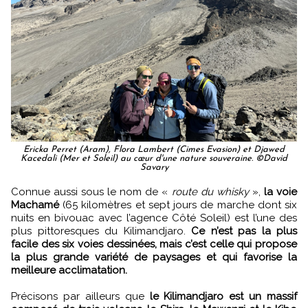
Ericka Perret (Aram), Flora Lambert (Cimes Evasion) et Djawed
Kacedali (Mer et Soleil) au cœur d'une nature souveraine. ©David
Savary
Connue aussi sous le nom de «
route du whisky
»,
la voie
Machamé
(65 kilomètres et sept jours de marche dont six
nuits en bivouac avec l’agence Côté Soleil) est l’une des
plus pittoresques du Kilimandjaro.
Ce n’est pas la plus
facile des six voies dessinées, mais c’est celle qui propose
la plus grande variété de paysages et qui favorise la
meilleure acclimatation.
Précisons par ailleurs que
le Kilimandjaro est un massif