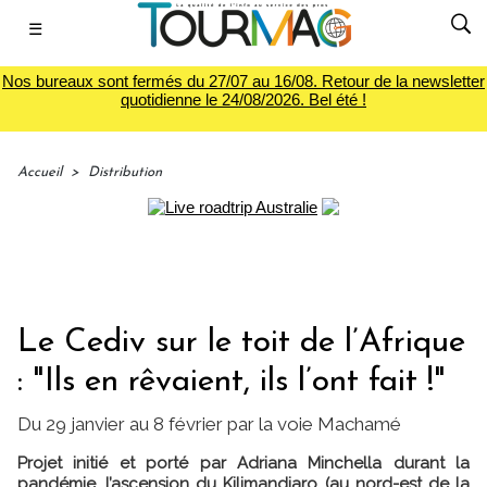
☰
Nos bureaux sont fermés du 27/07 au 16/08. Retour de la newsletter
quotidienne le 24/08/2026. Bel été !
Accueil
>
Distribution
Le Cediv sur le toit de l’Afrique
: "Ils en rêvaient, ils l’ont fait !"
Du 29 janvier au 8 février par la voie Machamé
Projet initié et porté par Adriana Minchella durant la
pandémie, l’ascension du Kilimandjaro (au nord-est de la