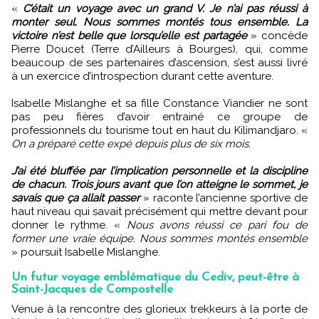
«
C’était un voyage avec un grand V. Je n’ai pas réussi à
monter seul. Nous sommes montés tous ensemble. La
victoire n’est belle que lorsqu’elle est partagée
» concède
Pierre Doucet (Terre d’Ailleurs à Bourges), qui, comme
beaucoup de ses partenaires d’ascension, s’est aussi livré
à un exercice d’introspection durant cette aventure.
Isabelle Mislanghe et sa fille Constance Viandier ne sont
pas peu fières d’avoir entrainé ce groupe de
professionnels du tourisme tout en haut du Kilimandjaro. «
On a préparé cette expé depuis plus de six mois.
J’ai été bluffée par l’implication personnelle et la discipline
de chacun. Trois jours avant que l’on atteigne le sommet, je
savais que ça allait passer
» raconte l’ancienne sportive de
haut niveau qui savait précisément qui mettre devant pour
donner le rythme. «
Nous avons réussi ce pari fou de
former une vraie équipe. Nous sommes montés ensemble
» poursuit Isabelle Mislanghe.
Un futur voyage emblématique du Cediv, peut-être à
Saint-Jacques de Compostelle
Venue à la rencontre des glorieux trekkeurs à la porte de