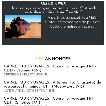
BRAND NEWS
Une route, des voix, un regard : suivez l’Outback
australien en direct sur TourMaG
À partir du 24 juillet, TourMaG
suivra une expédition de plus de
5 000 kilomètres à travers...
LES
ANNONCES
CARREFOUR VOYAGES - Conseiller voyages H/F -
CDD - (Vannes (56))
OFFRES D'EMPLOI TOURISME
CARREFOUR VOYAGES - Alternant(e) Chargé(e) de
ressources humaines H/F - (Massy/Evry (91))
ALTERNANCE / STAGES TOURISME
CARREFOUR VOYAGES - Conseiller voyages H/F -
CDI - (St Brice (77))