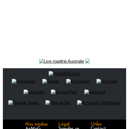
Nos médias
Légal
Utiles
AirMaG
Signaler un
Contact