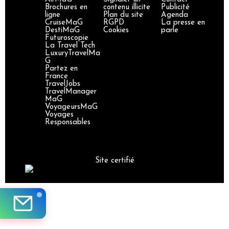
Brochures en
contenu illicite
Publicité
ligne
Plan du site
Agenda
CruiseMaG
RGPD
La presse en
DestiMaG
Cookies
parle
Futuroscopie
La Travel Tech
LuxuryTravelMa
G
Partez en
France
TravelJobs
TravelManager
MaG
VoyageursMaG
Voyages
Responsables
Site certifié