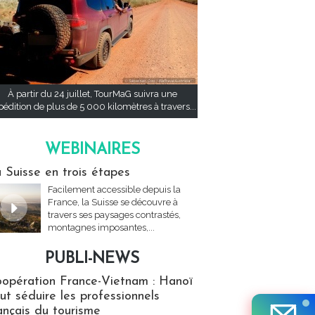
À partir du 24 juillet, TourMaG suivra une
pédition de plus de 5 000 kilomètres à travers...
WEBINAIRES
res
 Suisse en trois étapes
Facilement accessible depuis la
France, la Suisse se découvre à
travers ses paysages contrastés,
montagnes imposantes,...
PUBLI-NEWS
ews
opération France-Vietnam : Hanoï
ut séduire les professionnels
ançais du tourisme