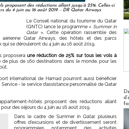
s proposent des réductions allant jusqu’à 25%. Celles-ci
urs du 4 juin au 16 août 2019. - DR Qatar Airways
Le Conseil national du tourisme du Qatar
(QNTC) lance le programme «
Summer in
Qatar
». Cette opération rassemble des
 aérienne Qatar Airways, des hôtels et des parcs
 qui se dérouleront du 4 juin au 16 août 2019.
ys proposera
une réduction de 25% sur tous les vols à
 de plus de 160 destinations dans le monde, pour les
oût.
ort international de Hamad pourront aussi bénéficier
 Service - le service d’assistance personnalisé de Qatar
Actus V
De
d’
 appartement-hôtels proposent des réductions allant
fo
s pour des séjours du 4 juin au 16 août 2019.
Dans le cadre de Summer in Qatar, plusieurs
offres d'excursions et de divertissement seront
.
programmées notamment des activités