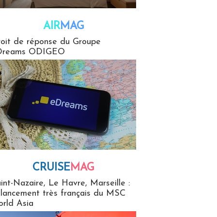
AIR
MAG
G
oit de réponse du Groupe
Dreams ODIGEO
CRUISE
MAG
MaG
int-Nazaire, Le Havre, Marseille :
 lancement très français du MSC
rld Asia