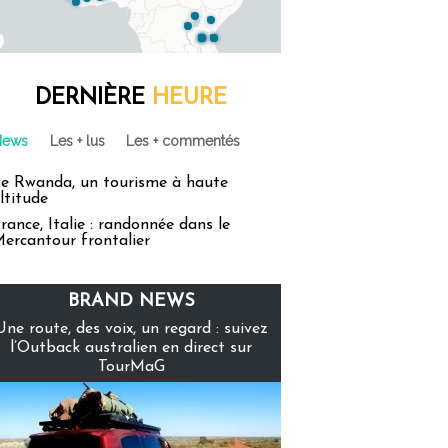
DERNIÈRE
HEURE
News
Les + lus
Les + commentés
e Rwanda, un tourisme à haute
ltitude
rance, Italie : randonnée dans le
ercantour frontalier
BRAND NEWS
Une route, des voix, un regard : suivez
l’Outback australien en direct sur
TourMaG