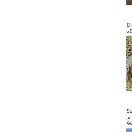
AirMa
Dr
e
Cruise
Sa
le
Wo