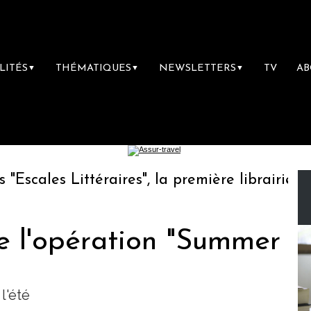
LITÉS
THÉMATIQUES
NEWSLETTERS
TV
A
▼
▼
▼
cales Littéraires", la première librairie du v
e l'opération "Summer
l'été