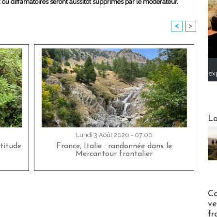
x ou diffamatoires seront aussitôt supprimés par le modérateur.
<
>
ex
Webinai
La
Lundi 3 Août 2026 - 07:00
titude
France, Italie : randonnée dans le
Mercantour frontalier
Publi-n
Co
ve
fr