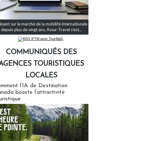
ésent sur le marché de la mobilité internationale
depuis plus de vingt ans, Assur-Travel s'est...
COMMUNIQUÉS DES
AGENCES TOURISTIQUES
LOCALES
qués des agences touristiques locales
mment l’IA de Destination
nada booste l’attractivité
uristique