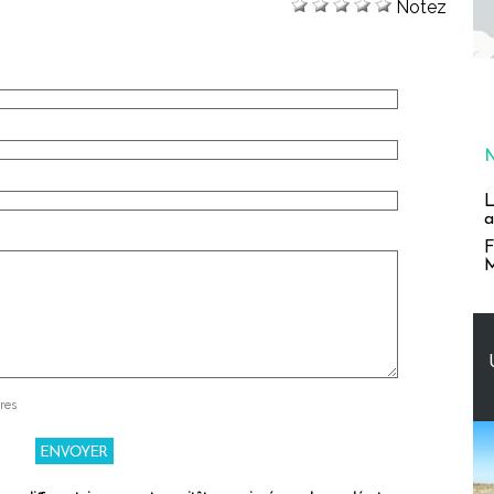
Notez
L
a
F
M
res