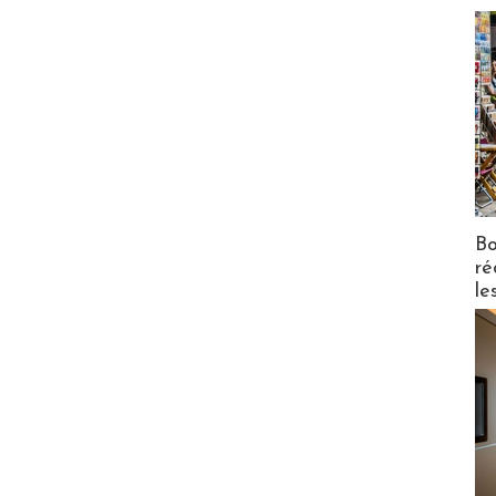
Bo
ré
le