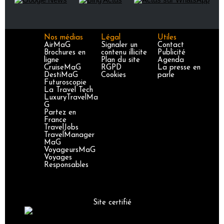
Nos médias
Légal
Utiles
AirMaG
Signaler un
Contact
Brochures en
contenu illicite
Publicité
ligne
Plan du site
Agenda
CruiseMaG
RGPD
La presse en
DestiMaG
Cookies
parle
Futuroscopie
La Travel Tech
LuxuryTravelMa
G
Partez en
France
TravelJobs
TravelManager
MaG
VoyageursMaG
Voyages
Responsables
Site certifié