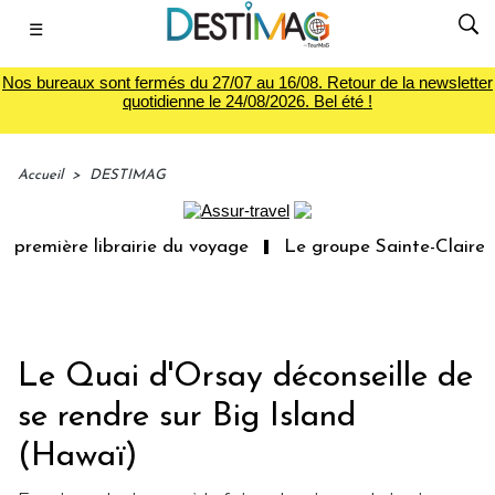
☰
Nos bureaux sont fermés du 27/07 au 16/08. Retour de la newsletter
quotidienne le 24/08/2026. Bel été !
Accueil
>
DESTIMAG
première librairie du voyage
Le groupe Sainte-Claire ra
Le Quai d'Orsay déconseille de
se rendre sur Big Island
(Hawaï)