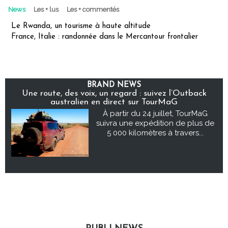
News
Les + lus
Les + commentés
Le Rwanda, un tourisme à haute altitude
France, Italie : randonnée dans le Mercantour frontalier
BRAND NEWS
Une route, des voix, un regard : suivez l’Outback
australien en direct sur TourMaG
À partir du 24 juillet, TourMaG
suivra une expédition de plus de
5 000 kilomètres à travers...