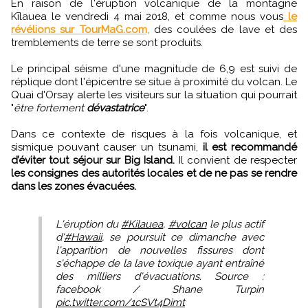
En raison de l'éruption volcanique de la montagne
Kīlauea le vendredi 4 mai 2018, et comme nous vous
le
révélions sur TourMaG.com,
des coulées de lave et des
tremblements de terre se sont produits.
Le principal séisme d'une magnitude de 6,9 est suivi de
réplique dont l'épicentre se situe à proximité du volcan. Le
Quai d'Orsay alerte les visiteurs sur la situation qui pourrait
"
être fortement
dévastatrice
".
Dans ce contexte de risques à la fois volcanique, et
sismique pouvant causer un tsunami,
il est recommandé
d’éviter tout séjour sur Big Island.
Il convient de respecter
les consignes des autorités locales et de ne pas se rendre
dans les zones évacuées.
L'éruption du
#Kilauea
,
#volcan
le plus actif
d'
#Hawaii
, se poursuit ce dimanche avec
l'apparition de nouvelles fissures dont
s'échappe de la lave toxique ayant entraîné
des milliers d'évacuations. Source :
facebook / Shane Turpin
pic.twitter.com/1cSVt4Dimt