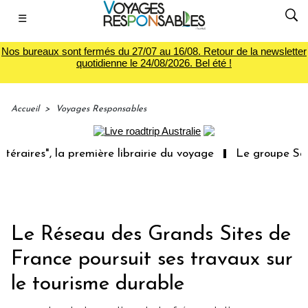
☰
Nos bureaux sont fermés du 27/07 au 16/08. Retour de la newsletter
quotidienne le 24/08/2026. Bel été !
Accueil
>
Voyages Responsables
 la première librairie du voyage
Le groupe Sainte-Clair
Le Réseau des Grands Sites de
France poursuit ses travaux sur
le tourisme durable