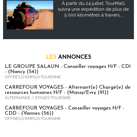
À partir du 24 juillet, TourMaG
suivra une expédition de plus de
5 000 kilomètres à travers...
LES
ANNONCES
LE GROUPE SALAUN - Conseiller voyages H/F - CDI
- (Nancy (54))
OFFRES D'EMPLOI TOURISME
CARREFOUR VOYAGES - Alternant(e) Chargé(e) de
ressources humaines H/F - (Massy/Evry (91))
ALTERNANCE / STAGES TOURISME
CARREFOUR VOYAGES - Conseiller voyages H/F -
CDD - (Vannes (56))
OFFRES D'EMPLOI TOURISME