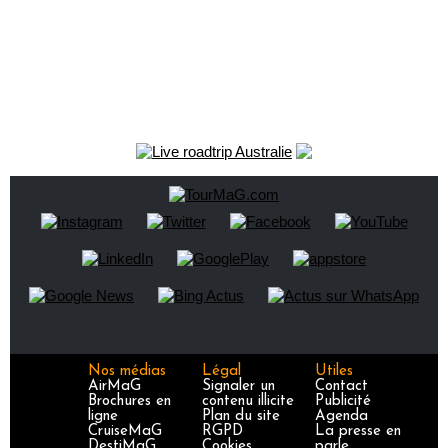
Nos médias
Légal
Utiles
AirMaG
Signaler un
Contact
Brochures en
contenu illicite
Publicité
ligne
Plan du site
Agenda
CruiseMaG
RGPD
La presse en
DestiMaG
Cookies
parle