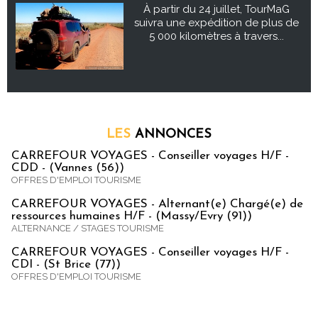
À partir du 24 juillet, TourMaG
suivra une expédition de plus de
5 000 kilomètres à travers...
LES
ANNONCES
CARREFOUR VOYAGES - Conseiller voyages H/F -
CDD - (Vannes (56))
OFFRES D'EMPLOI TOURISME
CARREFOUR VOYAGES - Alternant(e) Chargé(e) de
ressources humaines H/F - (Massy/Evry (91))
ALTERNANCE / STAGES TOURISME
CARREFOUR VOYAGES - Conseiller voyages H/F -
CDI - (St Brice (77))
OFFRES D'EMPLOI TOURISME