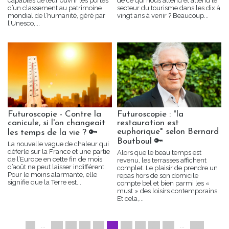
capables de leur ouvrir les portes
de ce qui nous attend et attend le
d’un classement au patrimoine
secteur du tourisme dans les dix à
mondial de l’humanité, géré par
vingt ans à venir ? Beaucoup...
l’Unesco,...
Futuroscopie - Contre la
Futuroscopie : "la
canicule, si l'on changeait
restauration est
euphorique" selon Bernard
les temps de la vie ? 🔑
Boutboul 🔑
La nouvelle vague de chaleur qui
déferle sur la France et une partie
Alors que le beau temps est
de l’Europe en cette fin de mois
revenu, les terrasses affichent
d’août ne peut laisser indifférent.
complet. Le plaisir de prendre un
Pour le moins alarmante, elle
repas hors de son domicile
signifie que la Terre est...
compte bel et bien parmi les «
must » des loisirs contemporains.
Et cela,...
1
...
«
2
3
4
5
6
7
8
»
...
12