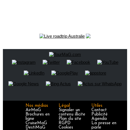
Nos médias
Légal
Utiles
AirMaG
Signaler un
Contact
Brochures en
contenu illicite
Publicité
ligne
Plan du site
Agenda
CruiseMaG
RGPD
La presse en
DestiMaG
Cookies
parle