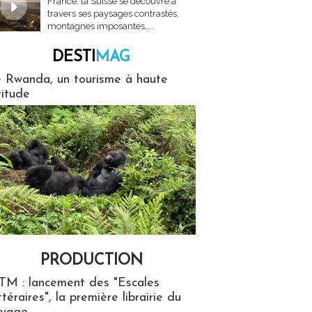
France, la Suisse se découvre à
travers ses paysages contrastés,
montagnes imposantes,...
DESTI
MAG
MAG
 Rwanda, un tourisme à haute
titude
PRODUCTION
ion
TM : lancement des "Escales
ttéraires", la première librairie du