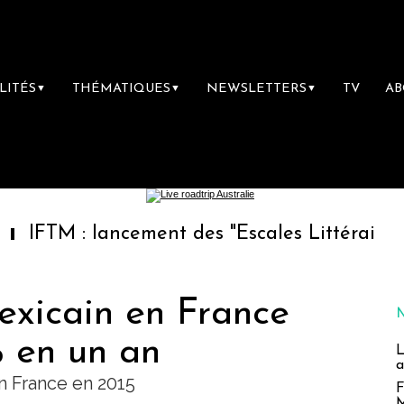
LITÉS
THÉMATIQUES
NEWSLETTERS
TV
A
▼
▼
▼
: lancement des "Escales Littéraires", la pre
exicain en France
 en un an
L
a
n France en 2015
F
M