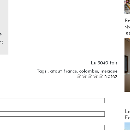
Bo
ré
le
e
nt
Lu 3040 fois
Tags
:
atout france
,
colombie
,
mexique
Notez
Distribu
Le
Ed