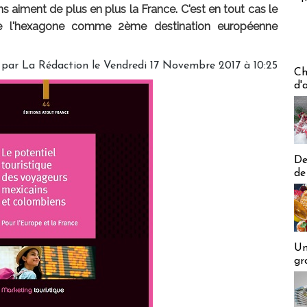
s aiment de plus en plus la France. C'est en tout cas le
sse l'hexagone comme 2ème destination européenne
 par
La Rédaction
le Vendredi 17 Novembre 2017 à 10:25
Les off
Ch
d'
De
de
Un
gr