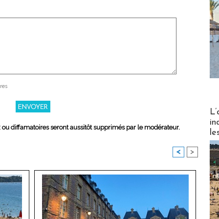
res
Partez
L’
in
x ou diffamatoires seront aussitôt supprimés par le modérateur.
le
<
>