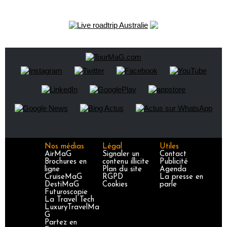
Nos médias
Légal
Utiles
AirMaG
Signaler un
Contact
Brochures en
contenu illicite
Publicité
ligne
Plan du site
Agenda
CruiseMaG
RGPD
La presse en
DestiMaG
Cookies
parle
Futuroscopie
La Travel Tech
LuxuryTravelMa
G
Partez en