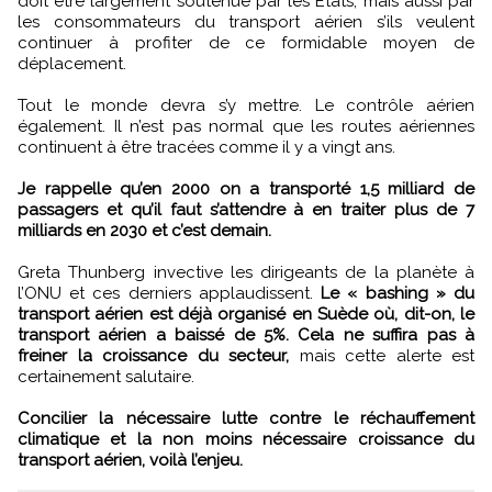
doit être largement soutenue par les Etats, mais aussi par
les consommateurs du transport aérien s’ils veulent
continuer à profiter de ce formidable moyen de
déplacement.
Tout le monde devra s’y mettre. Le contrôle aérien
également. Il n’est pas normal que les routes aériennes
continuent à être tracées comme il y a vingt ans.
Je rappelle qu’en 2000 on a transporté 1,5 milliard de
passagers et qu’il faut s’attendre à en traiter plus de 7
milliards en 2030 et c’est demain.
Greta Thunberg invective les dirigeants de la planète à
l’ONU et ces derniers applaudissent.
Le « bashing » du
transport aérien est déjà organisé en Suède où, dit-on, le
transport aérien a baissé de 5%. Cela ne suffira pas à
freiner la croissance du secteur,
mais cette alerte est
certainement salutaire.
Concilier la nécessaire lutte contre le réchauffement
climatique et la non moins nécessaire croissance du
transport aérien, voilà l’enjeu.