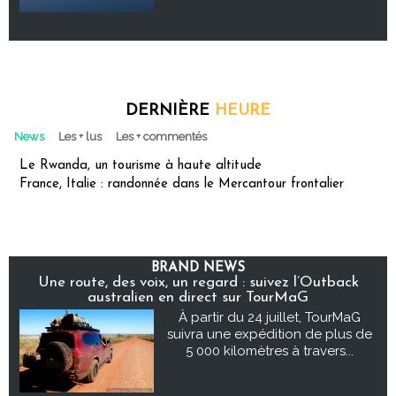
DERNIÈRE
HEURE
News
Les + lus
Les + commentés
Le Rwanda, un tourisme à haute altitude
France, Italie : randonnée dans le Mercantour frontalier
BRAND NEWS
Une route, des voix, un regard : suivez l’Outback
australien en direct sur TourMaG
À partir du 24 juillet, TourMaG
suivra une expédition de plus de
5 000 kilomètres à travers...