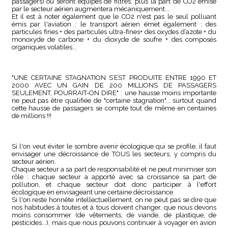
passagers) ou seront équipés de filtres, plus la part de CO2 émise
par le secteur aérien augmentera mécaniquement...
Et il est à noter également que le CO2 n'est pas le seul polluant
émis par l'aviation : le transport aérien émet également : des
particules fines + des particules ultra-fines+ des oxydes d’azote + du
monoxyde de carbone + du dioxyde de soufre + des composés
organiques volatiles...
"UNE CERTAINE STAGNATION S’EST PRODUITE ENTRE 1990 ET
2000 AVEC UN GAIN DE 200 MILLIONS DE PASSAGERS
SEULEMENT, POURRAIT-ON DIRE" : une hausse moins importante
ne peut pas être qualifiée de "certaine stagnation"... surtout quand
cette hausse de passagers se compte tout de même en centaines
de millions !!!
Si l'on veut éviter le sombre avenir écologique qui se profile, il faut
envisager une décroissance de TOUS les secteurs, y compris du
secteur aérien.
Chaque secteur a sa part de responsabilité et ne peut minimiser son
rôle : chaque secteur a apporté avec sa croissance sa part de
pollution, et chaque secteur doit donc participer à l'effort
écologique en envisageant une certaine décroissance.
Si l'on reste honnête intellectuellement, on ne peut pas se dire que
nos habitudes à toutes et à tous doivent changer, que nous devons
moins consommer (de vêtements, de viande, de plastique, de
pesticides...), mais que nous pouvons continuer à voyager en avion