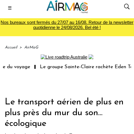
☰
Nos bureaux sont fermés du 27/07 au 16/08. Retour de la newsletter
quotidienne le 24/08/2026. Bel été !
Accueil
>
AirMaG
oyage
Le groupe Sainte-Claire rachète Eden Tour
L’a
Le transport aérien de plus en
plus près du mur du son...
écologique