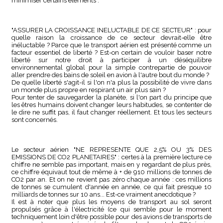
minimiser certains éléments :
"ASSURER LA CROISSANCE INELUCTABLE DE CE SECTEUR" : pour
quelle raison la croissance de ce secteur devrait-elle être
inéluctable ? Parce que le transport aérien est présenté comme un
facteur essentiel de liberté ? Est-on certain de vouloir baser notre
liberté sur notre droit à participer à un déséquilibre
environnemental global pour la simple contrepartie de pouvoir
aller prendre des bains de soleil en avion à l'autre bout du monde ?
De quelle liberté s'agit-il si l'on n'a plus la possibilité de vivre dans
un monde plus propre en respirant un air plus sain ?
Pour tenter de sauvegarder la planète, si l'on part du principe que
les êtres humains doivent changer leurs habitudes, se contenter de
le dire ne suffit pas, il faut changer réellement. Et tous les secteurs
sont concernés.
Le secteur aérien "NE REPRESENTE QUE 2,5% OU 3% DES
EMISSIONS DE CO2 PLANETAIRES" : certes à la première lecture ce
chiffre ne semble pas important, mais en y regardant de plus près,
ce chiffre équivaut tout de même à + de 910 millions de tonnes de
CO2 par an. Et on ne revient pas zéro chaque année : ces millions
de tonnes se cumulent d'année en année, ce qui fait presque 10
milliards de tonnes sur 10 ans... Est-ce vraiment anecdotique ?
Il est à noter que plus les moyens de transport au sol seront
propulsés grâce à l'électricité (ce qui semble pour le moment
techniquement loin d'être possible pour des avions de transports de