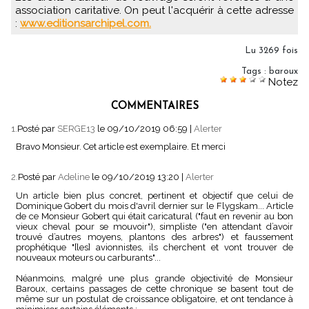
association caritative. On peut l'acquérir à cette adresse
:
www.editionsarchipel.com.
Lu 3269 fois
Tags
:
baroux
Notez
COMMENTAIRES
1.
Posté par
SERGE13
le 09/10/2019 06:59
|
Alerter
Bravo Monsieur. Cet article est exemplaire. Et merci
2.
Posté par
Adeline
le 09/10/2019 13:20
|
Alerter
Un article bien plus concret, pertinent et objectif que celui de
Dominique Gobert du mois d'avril dernier sur le Flygskam... Article
de ce Monsieur Gobert qui était caricatural ("faut en revenir au bon
vieux cheval pour se mouvoir"), simpliste ("en attendant d’avoir
trouvé d’autres moyens, plantons des arbres") et faussement
prophétique "[les] avionnistes, ils cherchent et vont trouver de
nouveaux moteurs ou carburants"...
Néanmoins, malgré une plus grande objectivité de Monsieur
Baroux, certains passages de cette chronique se basent tout de
même sur un postulat de croissance obligatoire, et ont tendance à