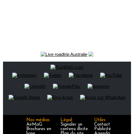
Nos médias
Légal
Utiles
AirMaG
Signaler un
Contact
Brochures en
contenu illicite
Publicité
ligne
Plan du site
Agenda