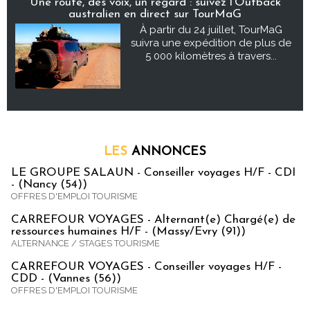
Une route, des voix, un regard : suivez l’Outback
australien en direct sur TourMaG
À partir du 24 juillet, TourMaG
suivra une expédition de plus de
5 000 kilomètres à travers...
LES
ANNONCES
LE GROUPE SALAUN - Conseiller voyages H/F - CDI
- (Nancy (54))
OFFRES D'EMPLOI TOURISME
CARREFOUR VOYAGES - Alternant(e) Chargé(e) de
ressources humaines H/F - (Massy/Evry (91))
ALTERNANCE / STAGES TOURISME
CARREFOUR VOYAGES - Conseiller voyages H/F -
CDD - (Vannes (56))
OFFRES D'EMPLOI TOURISME